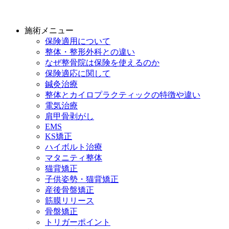
施術メニュー
保険適用について
整体・整形外科との違い
なぜ整骨院は保険を使えるのか
保険適応に関して
鍼灸治療
整体とカイロプラクティックの特徴や違い
電気治療
肩甲骨剥がし
EMS
KS矯正
ハイボルト治療
マタニティ整体
猫背矯正
子供姿勢・猫背矯正
産後骨盤矯正
筋膜リリース
骨盤矯正
トリガーポイント