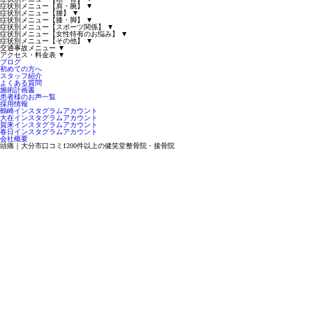
症状別メニュー【肩・腕】
▼
症状別メニュー【腰】
▼
症状別メニュー【膝・脚】
▼
症状別メニュー【スポーツ関係】
▼
症状別メニュー【女性特有のお悩み】
▼
症状別メニュー【その他】
▼
交通事故メニュー
▼
アクセス・料金表
▼
ブログ
初めての方へ
スタッフ紹介
よくある質問
施術計画書
患者様のお声一覧
採用情報
鶴崎インスタグラムアカウント
大在インスタグラムアカウント
賀来インスタグラムアカウント
春日インスタグラムアカウント
会社概要
頭痛｜大分市口コミ1200件以上の健笑堂整骨院・接骨院