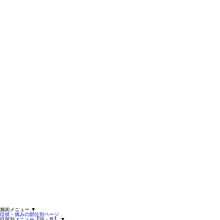
施術メニュー
▼
症状・痛みの部位別ページ
症状別メニュー【頭・首】
▼