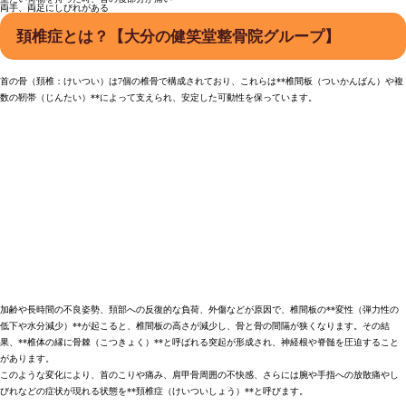
両手、両足にしびれがある
頚椎症とは？【大分の健笑堂整骨院グループ】
首の骨（頚椎：けいつい）は7個の椎骨で構成されており、これらは**椎間板（ついかんばん）や複
数の靭帯（じんたい）**によって支えられ、安定した可動性を保っています。
加齢や長時間の不良姿勢、頚部への反復的な負荷、外傷などが原因で、椎間板の**変性（弾力性の
低下や水分減少）**が起こると、椎間板の高さが減少し、骨と骨の間隔が狭くなります。その結
果、**椎体の縁に骨棘（こつきょく）**と呼ばれる突起が形成され、神経根や脊髄を圧迫すること
があります。
このような変化により、首のこりや痛み、肩甲骨周囲の不快感、さらには腕や手指への放散痛やし
びれなどの症状が現れる状態を**頚椎症（けいついしょう）**と呼びます。