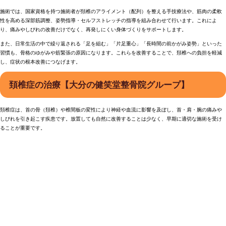
施術では、国家資格を持つ施術者が頚椎のアライメント（配列）を整える手技療法や、筋肉の柔軟
性を高める深部筋調整、姿勢指導・セルフストレッチの指導を組み合わせて行います。これによ
り、痛みやしびれの改善だけでなく、再発しにくい身体づくりをサポートします。
また、日常生活の中で繰り返される「足を組む」「片足重心」「長時間の前かがみ姿勢」といった
習慣も、骨格のゆがみや筋緊張の原因になります。これらを改善することで、頚椎への負担を軽減
し、症状の根本改善につなげます。
頚椎症の治療【大分の健笑堂整骨院グループ】
頚椎症は、首の骨（頚椎）や椎間板の変性により神経や血流に影響を及ぼし、首・肩・腕の痛みや
しびれを引き起こす疾患です。放置しても自然に改善することは少なく、早期に適切な施術を受け
ることが重要です。