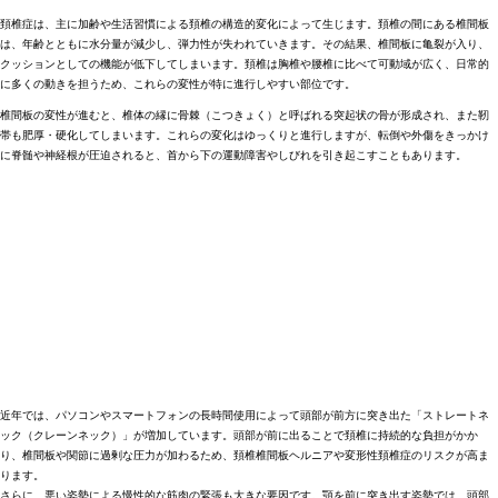
頚椎症は、主に加齢や生活習慣による頚椎の構造的変化によって生じます。頚椎の間にある椎間板
は、年齢とともに水分量が減少し、弾力性が失われていきます。その結果、椎間板に亀裂が入り、
クッションとしての機能が低下してしまいます。頚椎は胸椎や腰椎に比べて可動域が広く、日常的
に多くの動きを担うため、これらの変性が特に進行しやすい部位です。
椎間板の変性が進むと、椎体の縁に骨棘（こつきょく）と呼ばれる突起状の骨が形成され、また靭
帯も肥厚・硬化してしまいます。これらの変化はゆっくりと進行しますが、転倒や外傷をきっかけ
に脊髄や神経根が圧迫されると、首から下の運動障害やしびれを引き起こすこともあります。
近年では、パソコンやスマートフォンの長時間使用によって頭部が前方に突き出た「ストレートネ
ック（クレーンネック）」が増加しています。頭部が前に出ることで頚椎に持続的な負担がかか
り、椎間板や関節に過剰な圧力が加わるため、頚椎椎間板ヘルニアや変形性頚椎症のリスクが高ま
ります。
さらに、悪い姿勢による慢性的な筋肉の緊張も大きな要因です。顎を前に突き出す姿勢では、頭部