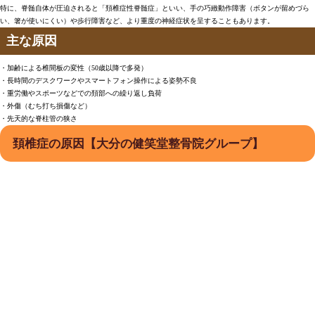
特に、脊髄自体が圧迫されると「頚椎症性脊髄症」といい、手の巧緻動作障害（ボタンが留めづら
い、箸が使いにくい）や歩行障害など、より重度の神経症状を呈することもあります。
主な原因
・加齢による椎間板の変性（50歳以降で多発）
・長時間のデスクワークやスマートフォン操作による姿勢不良
・重労働やスポーツなどでの頚部への繰り返し負荷
・外傷（むち打ち損傷など）
・先天的な脊柱管の狭さ
頚椎症の原因【大分の健笑堂整骨院グループ】