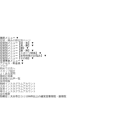
施術メニュー
▼
症状・痛みの部位別ページ
症状別メニュー【頭・首】
▼
症状別メニュー【肩・腕】
▼
症状別メニュー【腰】
▼
症状別メニュー【膝・脚】
▼
症状別メニュー【スポーツ関係】
▼
症状別メニュー【女性特有のお悩み】
▼
症状別メニュー【その他】
▼
交通事故メニュー
▼
アクセス・料金表
▼
ブログ
初めての方へ
スタッフ紹介
よくある質問
施術計画書
患者様のお声一覧
採用情報
鶴崎インスタグラムアカウント
大在インスタグラムアカウント
賀来インスタグラムアカウント
春日インスタグラムアカウント
会社概要
頚椎症｜大分市口コミ1200件以上の健笑堂整骨院・接骨院