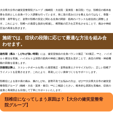
大分県大分市の健笑堂整骨院グループ（鶴崎院・大在院・賀来院・春日院）では、頚椎症の根本改
善を目的とした全身バランス調整を行っています。単に首の歪みだけを整えるのではなく、骨盤・
背骨・肩甲骨など、姿勢や頚椎の安定に関わる全身の関節・筋肉のバランスを総合的に調整しま
す。これにより、頚椎への過度な負担を軽減し、椎間板の圧力を正常化させることで、痛みや神経
圧迫の再発を防ぎます。
施術では、症状の段階に応じて最適な方法を組み合
わせます。
急性期（痛み・しびれが強い時期）
には、健笑堂独自の全身バランス矯正「KS矯正」**と、ハイボ
ルト療法を実施。ハイボルトは深部の筋肉や神経に微細な電流を流すことで、炎症の抑制・神経機
能の回復を促進します。
回復期以降
は、ストレッチボールを用いた猫背矯正・姿勢改善エクササイズを行い、正しい頚椎ア
ライメントを定着させます。これにより、再発しにくい身体づくりをサポートします。
頚椎症による首や肩の痛み、腕のしびれ、姿勢不良でお悩みの方は、ぜひ**大分県大分市の健笑堂
整骨院グループ（鶴崎・大在・賀来・春日）**にご相談ください。根本的な原因を見極め、症状の
改善と再発防止を目指して丁寧にサポートいたします。
頚椎症になってしまう原因は？【大分の健笑堂整骨
院グループ】