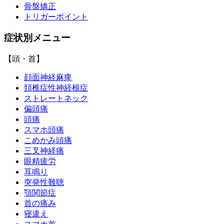
骨盤矯正
トリガーポイント
症状別メニュー
【頭・首】
顔面神経麻痺
頚椎症性神経根症
ストレートネック
偏頭痛
頭痛
スマホ頭痛
こめかみ頭痛
三叉神経痛
眼精疲労
耳鳴り
突発性難聴
顎関節症
首の痛み
寝違え