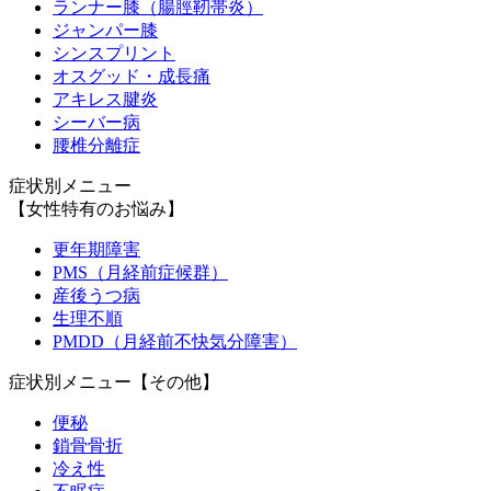
ランナー膝（腸脛靭帯炎）
ジャンパー膝
シンスプリント
オスグッド・成長痛
アキレス腱炎
シーバー病
腰椎分離症
症状別メニュー
【女性特有のお悩み】
更年期障害
PMS（月経前症候群）
産後うつ病
生理不順
PMDD（月経前不快気分障害）
症状別メニュー【その他】
便秘
鎖骨骨折
冷え性