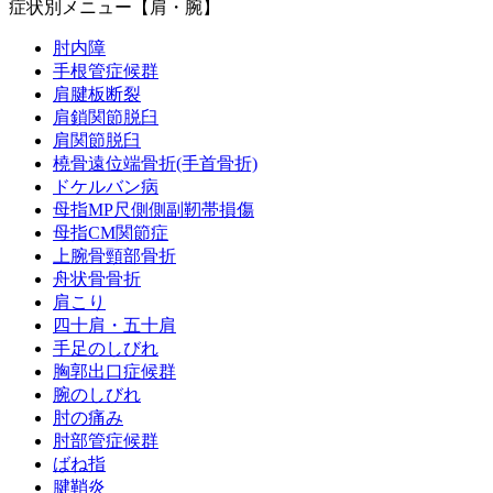
症状別メニュー【肩・腕】
肘内障
手根管症候群
肩腱板断裂
肩鎖関節脱臼
肩関節脱臼
橈骨遠位端骨折(手首骨折)
ドケルバン病
母指MP尺側側副靭帯損傷
母指CM関節症
上腕骨頸部骨折
舟状骨骨折
肩こり
四十肩・五十肩
手足のしびれ
胸郭出口症候群
腕のしびれ
肘の痛み
肘部管症候群
ばね指
腱鞘炎