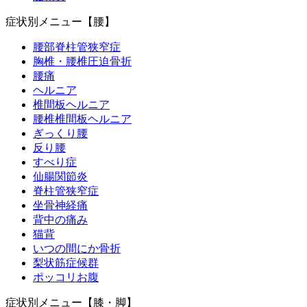
症状別メニュー【腰】
腰部脊柱管狭窄症
胸椎・腰椎圧迫骨折
腰痛
ヘルニア
椎間板ヘルニア
腰椎椎間板ヘルニア
ぎっくり腰
反り腰
すべり症
仙腸関節炎
脊柱管狭窄症
坐骨神経痛
背中の痛み
猫背
いつの間にか骨折
梨状筋症候群
ポッコリお腹
症状別メニュー【膝・脚】