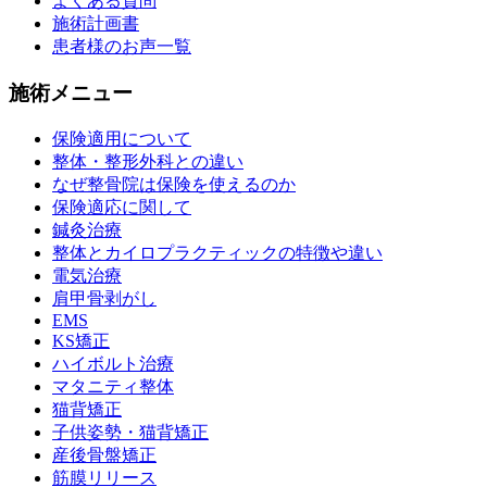
よくある質問
施術計画書
患者様のお声一覧
施術メニュー
保険適用について
整体・整形外科との違い
なぜ整骨院は保険を使えるのか
保険適応に関して
鍼灸治療
整体とカイロプラクティックの特徴や違い
電気治療
肩甲骨剥がし
EMS
KS矯正
ハイボルト治療
マタニティ整体
猫背矯正
子供姿勢・猫背矯正
産後骨盤矯正
筋膜リリース