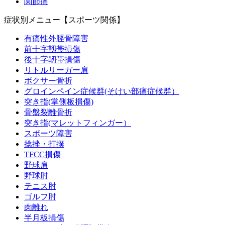
関節痛
症状別メニュー【スポーツ関係】
有痛性外脛骨障害
前十字靱帯損傷
後十字靭帯損傷
リトルリーガー肩
ボクサー骨折
グロインペイン症候群(そけい部痛症候群）
突き指(掌側板損傷)
骨盤裂離骨折
突き指(マレットフィンガー）
スポーツ障害
捻挫・打撲
TFCC損傷
野球肩
野球肘
テニス肘
ゴルフ肘
肉離れ
半月板損傷