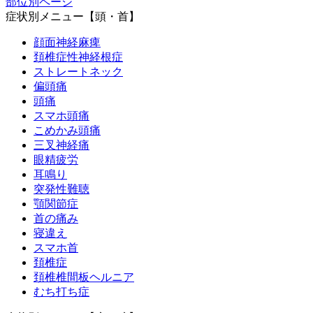
部位別ページ
症状別メニュー【頭・首】
顔面神経麻痺
頚椎症性神経根症
ストレートネック
偏頭痛
頭痛
スマホ頭痛
こめかみ頭痛
三叉神経痛
眼精疲労
耳鳴り
突発性難聴
顎関節症
首の痛み
寝違え
スマホ首
頚椎症
頚椎椎間板ヘルニア
むち打ち症