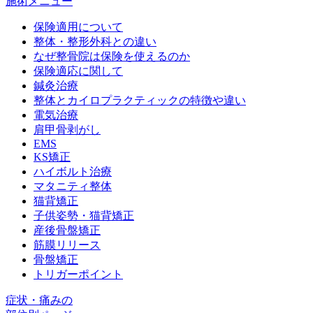
施術メニュー
保険適用について
整体・整形外科との違い
なぜ整骨院は保険を使えるのか
保険適応に関して
鍼灸治療
整体とカイロプラクティックの特徴や違い
電気治療
肩甲骨剥がし
EMS
KS矯正
ハイボルト治療
マタニティ整体
猫背矯正
子供姿勢・猫背矯正
産後骨盤矯正
筋膜リリース
骨盤矯正
トリガーポイント
症状・痛みの