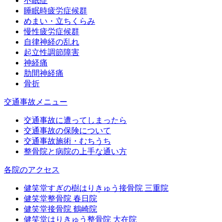
不眠症
睡眠時疲労症候群
めまい・立ちくらみ
慢性疲労症候群
自律神経の乱れ
起立性調節障害
神経痛
肋間神経痛
骨折
交通事故メニュー
交通事故に遭ってしまったら
交通事故の保険について
交通事故施術・むちうち
整骨院と病院の上手な通い方
各院のアクセス
健笑堂すぎの樹はりきゅう接骨院 三重院
健笑堂整骨院 春日院
健笑堂接骨院 鶴崎院
健笑堂はりきゅう整骨院 大在院