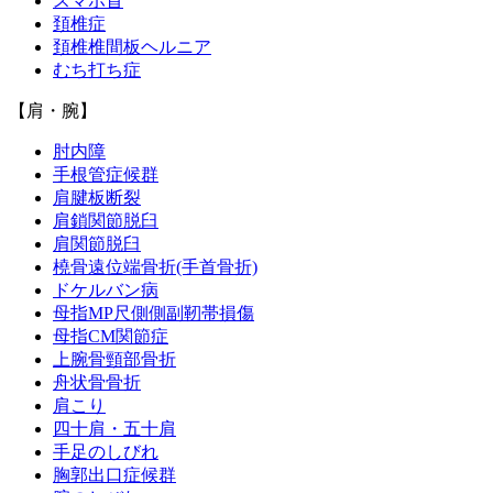
スマホ首
頚椎症
頚椎椎間板ヘルニア
むち打ち症
【肩・腕】
肘内障
手根管症候群
肩腱板断裂
肩鎖関節脱臼
肩関節脱臼
橈骨遠位端骨折(手首骨折)
ドケルバン病
母指MP尺側側副靭帯損傷
母指CM関節症
上腕骨頸部骨折
舟状骨骨折
肩こり
四十肩・五十肩
手足のしびれ
胸郭出口症候群