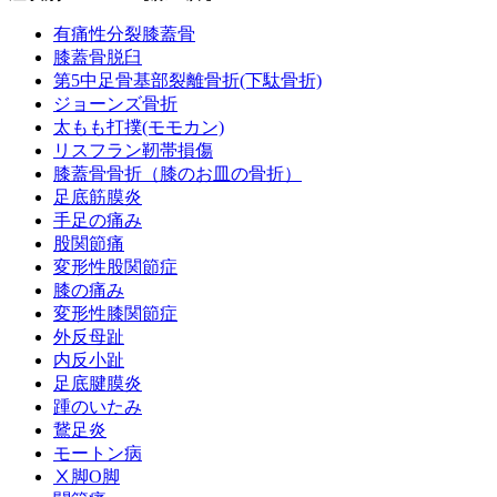
有痛性分裂膝蓋骨
膝蓋骨脱臼
第5中足骨基部裂離骨折(下駄骨折)
ジョーンズ骨折
太もも打撲(モモカン)
リスフラン靭帯損傷
膝蓋骨骨折（膝のお皿の骨折）
足底筋膜炎
手足の痛み
股関節痛
変形性股関節症
膝の痛み
変形性膝関節症
外反母趾
内反小趾
足底腱膜炎
踵のいたみ
鵞足炎
モートン病
Ⅹ脚O脚