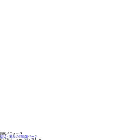
施術メニュー
▼
症状・痛みの部位別ページ
症状別メニュー【頭・首】
▼