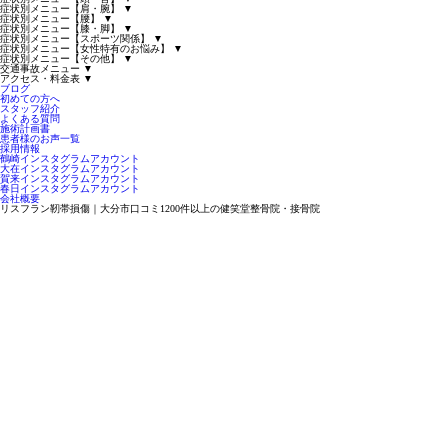
症状別メニュー【肩・腕】
▼
症状別メニュー【腰】
▼
症状別メニュー【膝・脚】
▼
症状別メニュー【スポーツ関係】
▼
症状別メニュー【女性特有のお悩み】
▼
症状別メニュー【その他】
▼
交通事故メニュー
▼
アクセス・料金表
▼
ブログ
初めての方へ
スタッフ紹介
よくある質問
施術計画書
患者様のお声一覧
採用情報
鶴崎インスタグラムアカウント
大在インスタグラムアカウント
賀来インスタグラムアカウント
春日インスタグラムアカウント
会社概要
リスフラン靭帯損傷｜大分市口コミ1200件以上の健笑堂整骨院・接骨院