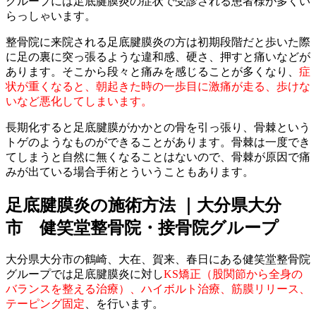
グループには足底腱膜炎の症状で受診される患者様が多くい
らっしゃいます。
整骨院に来院される足底腱膜炎の方は初期段階だと歩いた際
に足の裏に突っ張るような違和感、硬さ、押すと痛いなどが
あります。そこから段々と痛みを感じることが多くなり、
症
状が重くなると、朝起きた時の一歩目に激痛が走る、歩けな
いなど悪化してしまいます。
長期化すると足底腱膜がかかとの骨を引っ張り、骨棘という
トゲのようなものができることがあります。骨棘は一度でき
てしまうと自然に無くなることはないので、骨棘が原因で痛
みが出ている場合手術とういうこともあります。
足底腱膜炎の施術方法 ｜大分県大分
市 健笑堂整骨院・接骨院グループ
大分県大分市の鶴崎、大在、賀来、春日にある健笑堂整骨院
グループでは足底腱膜炎に対し
KS矯正（股関節から全身の
バランスを整える治療）、ハイボルト治療、筋膜リリース、
テーピング固定
、を行います。