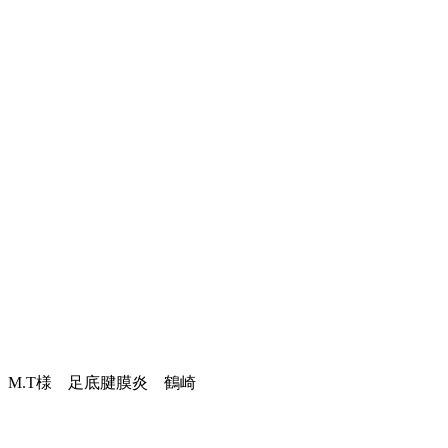
M.T様 足底腱膜炎 鶴崎