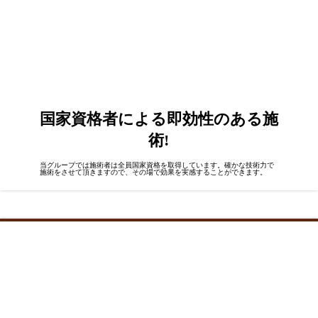
国家資格者
による即効性のある施
術!
当グループでは施術者は全員国家資格を取得しています。確かな技術力で
施術をさせて頂きますので、その場で効果を実感することができます。