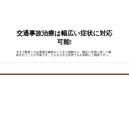
交通事故治療は
幅広い症状
に対応
可能!
今まで数多くのお客様の施術をしてきた経験から、幅広い症状に対して施
術を行うことが可能です。どんな小さな症状でもお気軽にご相談下さい。