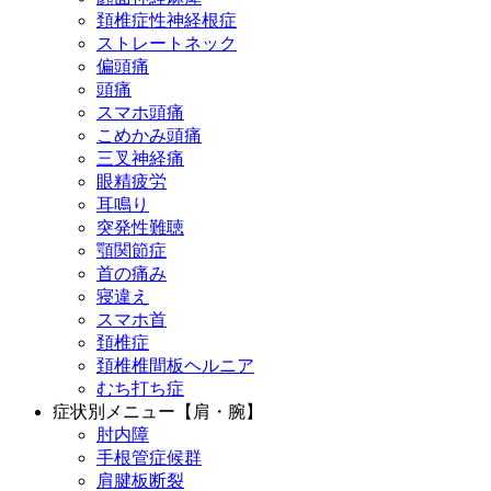
頚椎症性神経根症
ストレートネック
偏頭痛
頭痛
スマホ頭痛
こめかみ頭痛
三叉神経痛
眼精疲労
耳鳴り
突発性難聴
顎関節症
首の痛み
寝違え
スマホ首
頚椎症
頚椎椎間板ヘルニア
むち打ち症
症状別メニュー【肩・腕】
肘内障
手根管症候群
肩腱板断裂