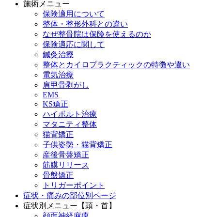
施術メニュー
保険適用について
整体・整形外科との違い
なぜ整骨院は保険を使えるのか
保険適応に関して
鍼灸治療
整体とカイロプラクティックの特徴や違い
電気治療
肩甲骨剥がし
EMS
KS矯正
ハイボルト治療
マタニティ整体
猫背矯正
子供姿勢・猫背矯正
産後骨盤矯正
筋膜リリース
骨盤矯正
トリガーポイント
症状・痛みの部位別ページ
症状別メニュー【頭・首】
顔面神経麻痺