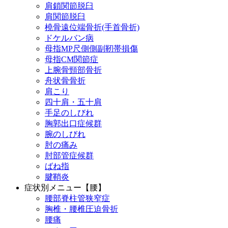
肩鎖関節脱臼
肩関節脱臼
橈骨遠位端骨折(手首骨折)
ドケルバン病
母指MP尺側側副靭帯損傷
母指CM関節症
上腕骨頸部骨折
舟状骨骨折
肩こり
四十肩・五十肩
手足のしびれ
胸郭出口症候群
腕のしびれ
肘の痛み
肘部管症候群
ばね指
腱鞘炎
症状別メニュー【腰】
腰部脊柱管狭窄症
胸椎・腰椎圧迫骨折
腰痛