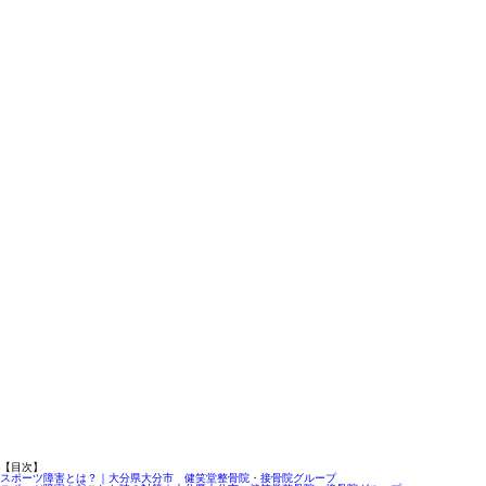
【目次】
スポーツ障害とは？｜大分県大分市 健笑堂整骨院・接骨院グループ