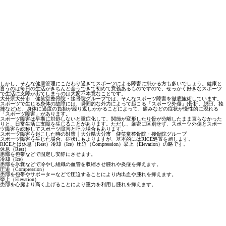
しかし、そんな健康管理にこだわり過ぎてスポーツによる障害に掛かる方も多いでしょう。健康と
言うのは毎日の生活がきちんと全うできて初めて意義あるものですので、せっかく好きなスポーツ
で生活に支障が出てしまうのは大変不本意なことです。
大分県大分市 健笑堂整骨院・接骨院グループでは、そんなスポーツ障害を徹底施術しています。
スポーツで生じる身体の故障には、瞬間的な外力によって起こる「スポーツ外傷」(骨折、脱臼、捻
挫など)と、身体に過度の負担が繰り返しかかることによって、痛みなどの症状が慢性的に現れる
「スポーツ障害」があります。
スポーツ障害は早期に対処しないと重症化して、関節が変形したり骨が分離したまま直らなかった
りと、日常生活に支障を生じることがあります。ただし、厳密に区別せず、スポーツ外傷とスポー
ツ障害を総称してスポーツ障害と呼ぶ場合もあります。
スポーツ障害を起こした時の対策｜大分県大分市 健笑堂整骨院・接骨院グループ
スポーツ障害を生じた場合、症状にもよりますが、基本的にはRICE処置を施します。
RICEとは休息（Rest）冷却（Ice）圧迫（Compression）挙上（Elevation）の略です。
休息（Rest）
患部を包帯などで固定し安静にさせます。
冷却（Ice）
患部を氷嚢などで冷やし組織の血管を収縮させ腫れや炎症を抑えます。
圧迫（Compression）
患部を包帯やサポーターなどで圧迫することにより内出血や腫れを抑えます。
挙上（Elevation）
患部を心臓より高く上げることにより重力を利用し腫れを抑えます。