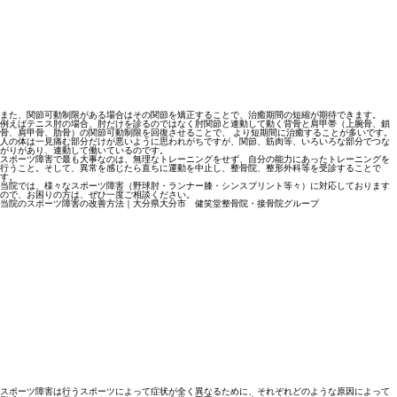
また、関節可動制限がある場合はその関節を矯正することで、治癒期間の短縮が期待できます。
例えばテニス肘の場合、肘だけを診るのではなく肘関節と連動して動く背骨と肩甲帯（上腕骨、鎖
骨、肩甲骨、肋骨）の関節可動制限を回復させることで、 より短期間に治癒することが多いです。
人の体は一見痛む部分だけが悪いように思われがちですが、関節、筋肉等、いろいろな部分でつな
がりがあり、連動して働いているのです。
スポーツ障害で最も大事なのは、無理なトレーニングをせず、自分の能力にあったトレーニングを
行うこと。そして、異常を感じたら直ちに運動を中止し、整骨院、整形外科等を受診することで
す。
当院では、様々なスポーツ障害（野球肘・ランナー膝・シンスプリント等々）に対応しております
ので、お困りの方は、ぜひ一度ご相談ください。
当院のスポーツ障害の改善方法｜大分県大分市 健笑堂整骨院・接骨院グループ
スポーツ障害は行うスポーツによって症状が全く異なるために、それぞれどのような原因によって