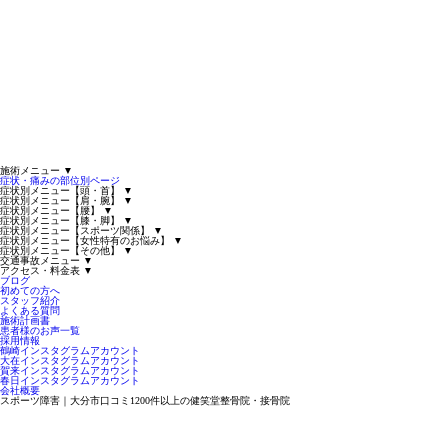
施術メニュー
▼
症状・痛みの部位別ページ
症状別メニュー【頭・首】
▼
症状別メニュー【肩・腕】
▼
症状別メニュー【腰】
▼
症状別メニュー【膝・脚】
▼
症状別メニュー【スポーツ関係】
▼
症状別メニュー【女性特有のお悩み】
▼
症状別メニュー【その他】
▼
交通事故メニュー
▼
アクセス・料金表
▼
ブログ
初めての方へ
スタッフ紹介
よくある質問
施術計画書
患者様のお声一覧
採用情報
鶴崎インスタグラムアカウント
大在インスタグラムアカウント
賀来インスタグラムアカウント
春日インスタグラムアカウント
会社概要
スポーツ障害｜大分市口コミ1200件以上の健笑堂整骨院・接骨院