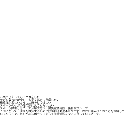
スポーツをしていてケガをした
ケガを負ったが少しでも早く試合に復帰したい
後遺症が出ないように治療をしてほしい
スポーツのケガの専門家に見てもらいたい
スポーツ障害とは？｜大分県大分市 健笑堂整骨院・接骨院グループ
人間にとって、健康を維持するためには運動は必要不可欠です。現代日本人はこのことを理解して
いるからこそ、何らかのスポーツによって健康管理をマメに行っている訳です。