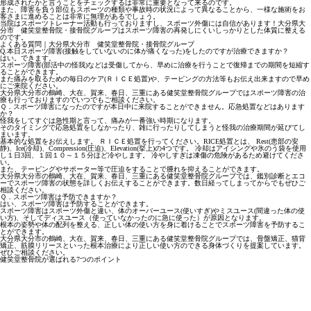
形成されたかと言うことをチェックするは非常に重要となって来るのです。
また、障害を負う部位もスポーツの種類や事故時の状況によって異なることから、一様な施術をお
客さまに進めることは非常に無理があるでしょう。
当院はスポーツトレーナー活動も行っておりますし、スポーツ外傷には自信があります！大分県大
分市 健笑堂整骨院・接骨院グループはスポーツ障害の再発しにくいしっかりとした体質に整える
のです。
よくある質問｜大分県大分市 健笑堂整骨院・接骨院グループ
Q.本日スポーツ障害(接触をしていないのに体が痛くなった)をしたのですが治療できますか？
はい。できます。
スポーツ障害(部活中の怪我)などは受傷してから、早めに治療を行うことで復帰までの期間を短縮す
ることができます。
また痛みを取るための毎日のケア(ＲＩＣＥ処置)や、テーピングの方法等もお伝え出来ますので早め
にご来院ください。
大分県大分市の鶴崎、大在、賀来、春日、三重にある健笑堂整骨院グループではスポーツ障害の治
療も行っておりますのでいつでもご相談ください。
Ｑ．スポーツ障害になったのですが本日中に来院することができません。応急処置などはあります
か？
怪我をしてすぐは急性期と言って、痛みが一番強い時期になります。
そのタイミングで応急処置をしなかったり、雑に行ったりしてしまうと怪我の治療期間が延びてし
まいます。
基本的な処置をお伝えします。 ＲＩＣＥ処置を行ってください。RICE処置とは、 Rest(患部の安
静)、Ice(冷却)、Compression(圧迫)、Elevation(挙上)の4つです。 冷却はアイシングや氷のう袋を使用
し１日3回、１回１０～１５分ほど冷やします。 冷やしすぎは凍傷の危険があるため避けてくださ
い。
また、テーピングやサポーター等で圧迫をすることで腫れを抑えることができます。
大分県大分市の鶴崎、大在、賀来、春日、三重にある健笑堂整骨院グループでは、鑑別診断とエコ
ーでスポーツ障害の状態を詳しくお伝えすることができます。数日経ってしまってからでもぜひご
相談ください。
Ｑ．スポーツ障害は予防できますか？
はい、スポーツ障害は予防することができます。
スポーツ障害はスポーツ外傷と違い、体のオーバーユース(使いすぎ)やミスユース(間違った体の使
い方)、そしてディスユース（使っていなかったのに急に使った）が原因となります。
根本の姿勢や体の配列を整える、正しい体の使い方を身に着けることでスポーツ障害を予防するこ
とができます。
大分県大分市の鶴崎、大在、賀来、春日、三重にある健笑堂整骨院グループでは、骨盤矯正、猫背
矯正、筋膜リリースといった根本治療により正しい使い方のできる身体づくりを提案しています。
ぜひご相談ください。
健笑堂整骨院が選ばれる7つのポイント