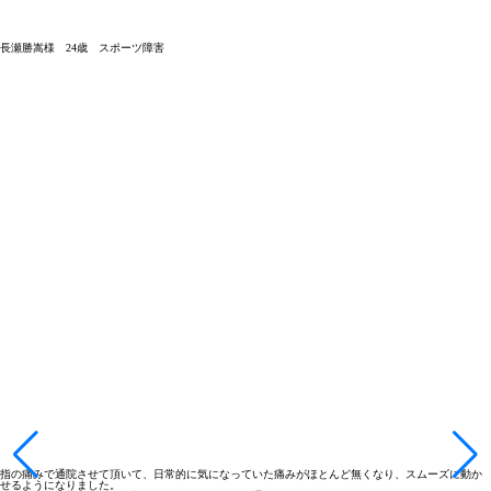
長瀬勝嵩様 24歳 スポーツ障害
指の痛みで通院させて頂いて、日常的に気になっていた痛みがほとんど無くなり、スムーズに動か
せるようになりました。