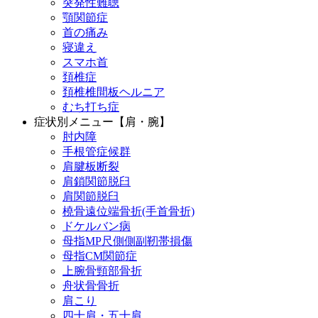
突発性難聴
顎関節症
首の痛み
寝違え
スマホ首
頚椎症
頚椎椎間板ヘルニア
むち打ち症
症状別メニュー【肩・腕】
肘内障
手根管症候群
肩腱板断裂
肩鎖関節脱臼
肩関節脱臼
橈骨遠位端骨折(手首骨折)
ドケルバン病
母指MP尺側側副靭帯損傷
母指CM関節症
上腕骨頸部骨折
舟状骨骨折
肩こり
四十肩・五十肩