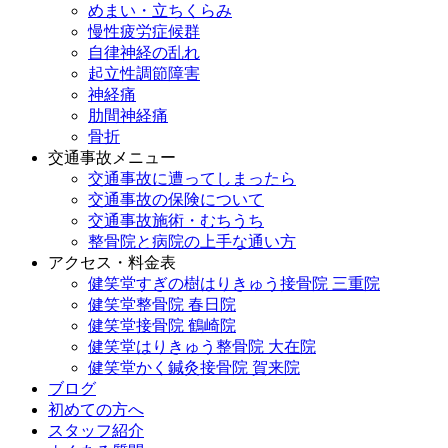
めまい・立ちくらみ
慢性疲労症候群
自律神経の乱れ
起立性調節障害
神経痛
肋間神経痛
骨折
交通事故メニュー
交通事故に遭ってしまったら
交通事故の保険について
交通事故施術・むちうち
整骨院と病院の上手な通い方
アクセス・料金表
健笑堂すぎの樹はりきゅう接骨院 三重院
健笑堂整骨院 春日院
健笑堂接骨院 鶴崎院
健笑堂はりきゅう整骨院 大在院
健笑堂かく鍼灸接骨院 賀来院
ブログ
初めての方へ
スタッフ紹介