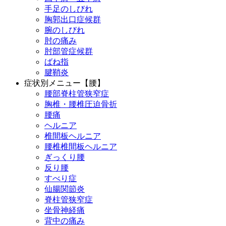
手足のしびれ
胸郭出口症候群
腕のしびれ
肘の痛み
肘部管症候群
ばね指
腱鞘炎
症状別メニュー【腰】
腰部脊柱管狭窄症
胸椎・腰椎圧迫骨折
腰痛
ヘルニア
椎間板ヘルニア
腰椎椎間板ヘルニア
ぎっくり腰
反り腰
すべり症
仙腸関節炎
脊柱管狭窄症
坐骨神経痛
背中の痛み