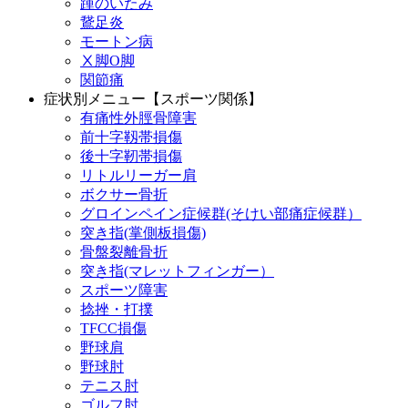
踵のいたみ
鵞足炎
モートン病
Ⅹ脚O脚
関節痛
症状別メニュー【スポーツ関係】
有痛性外脛骨障害
前十字靱帯損傷
後十字靭帯損傷
リトルリーガー肩
ボクサー骨折
グロインペイン症候群(そけい部痛症候群）
突き指(掌側板損傷)
骨盤裂離骨折
突き指(マレットフィンガー）
スポーツ障害
捻挫・打撲
TFCC損傷
野球肩
野球肘
テニス肘
ゴルフ肘