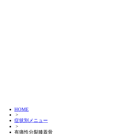
HOME
>
症状別メニュー
>
有痛性分裂膝蓋骨