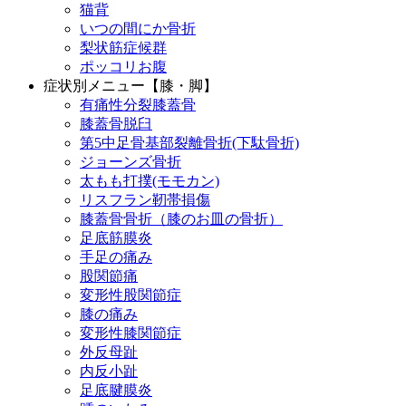
猫背
いつの間にか骨折
梨状筋症候群
ポッコリお腹
症状別メニュー【膝・脚】
有痛性分裂膝蓋骨
膝蓋骨脱臼
第5中足骨基部裂離骨折(下駄骨折)
ジョーンズ骨折
太もも打撲(モモカン)
リスフラン靭帯損傷
膝蓋骨骨折（膝のお皿の骨折）
足底筋膜炎
手足の痛み
股関節痛
変形性股関節症
膝の痛み
変形性膝関節症
外反母趾
内反小趾
足底腱膜炎