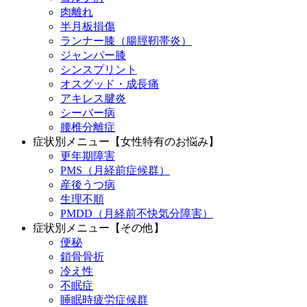
肉離れ
半月板損傷
ランナー膝（腸脛靭帯炎）
ジャンパー膝
シンスプリント
オスグッド・成長痛
アキレス腱炎
シーバー病
腰椎分離症
症状別メニュー【女性特有のお悩み】
更年期障害
PMS（月経前症候群）
産後うつ病
生理不順
PMDD（月経前不快気分障害）
症状別メニュー【その他】
便秘
鎖骨骨折
冷え性
不眠症
睡眠時疲労症候群