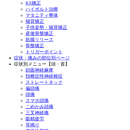
KS矯正
ハイボルト治療
マタニティ整体
猫背矯正
子供姿勢・猫背矯正
産後骨盤矯正
筋膜リリース
骨盤矯正
トリガーポイント
症状・痛みの部位別ページ
症状別メニュー【頭・首】
顔面神経麻痺
頚椎症性神経根症
ストレートネック
偏頭痛
頭痛
スマホ頭痛
こめかみ頭痛
三叉神経痛
眼精疲労
耳鳴り