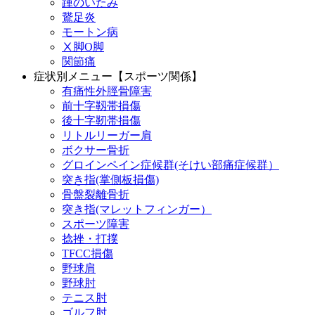
踵のいたみ
鵞足炎
モートン病
Ⅹ脚O脚
関節痛
症状別メニュー【スポーツ関係】
有痛性外脛骨障害
前十字靱帯損傷
後十字靭帯損傷
リトルリーガー肩
ボクサー骨折
グロインペイン症候群(そけい部痛症候群）
突き指(掌側板損傷)
骨盤裂離骨折
突き指(マレットフィンガー）
スポーツ障害
捻挫・打撲
TFCC損傷
野球肩
野球肘
テニス肘
ゴルフ肘