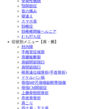
突発性難聴
顎関節症
首の痛み
寝違え
スマホ首
頚椎症
頚椎椎間板ヘルニア
むち打ち症
症状別メニュー【肩・腕】
肘内障
手根管症候群
肩腱板断裂
肩鎖関節脱臼
肩関節脱臼
橈骨遠位端骨折(手首骨折)
ドケルバン病
母指MP尺側側副靭帯損傷
母指CM関節症
上腕骨頸部骨折
舟状骨骨折
肩こり
四十肩・五十肩