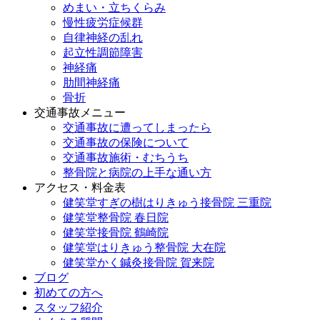
めまい・立ちくらみ
慢性疲労症候群
自律神経の乱れ
起立性調節障害
神経痛
肋間神経痛
骨折
交通事故メニュー
交通事故に遭ってしまったら
交通事故の保険について
交通事故施術・むちうち
整骨院と病院の上手な通い方
アクセス・料金表
健笑堂すぎの樹はりきゅう接骨院 三重院
健笑堂整骨院 春日院
健笑堂接骨院 鶴崎院
健笑堂はりきゅう整骨院 大在院
健笑堂かく鍼灸接骨院 賀来院
ブログ
初めての方へ
スタッフ紹介