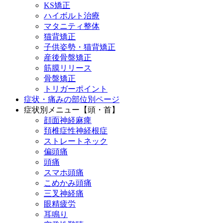
KS矯正
ハイボルト治療
マタニティ整体
猫背矯正
子供姿勢・猫背矯正
産後骨盤矯正
筋膜リリース
骨盤矯正
トリガーポイント
症状・痛みの部位別ページ
症状別メニュー【頭・首】
顔面神経麻痺
頚椎症性神経根症
ストレートネック
偏頭痛
頭痛
スマホ頭痛
こめかみ頭痛
三叉神経痛
眼精疲労
耳鳴り