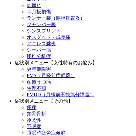
肉離れ
半月板損傷
ランナー膝（腸脛靭帯炎）
ジャンパー膝
シンスプリント
オスグッド・成長痛
アキレス腱炎
シーバー病
腰椎分離症
症状別メニュー【女性特有のお悩み】
更年期障害
PMS（月経前症候群）
産後うつ病
生理不順
PMDD（月経前不快気分障害）
症状別メニュー【その他】
便秘
鎖骨骨折
冷え性
不眠症
睡眠時疲労症候群