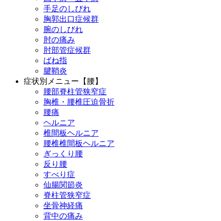
手足のしびれ
胸郭出口症候群
腕のしびれ
肘の痛み
肘部管症候群
ばね指
腱鞘炎
症状別メニュー【腰】
腰部脊柱管狭窄症
胸椎・腰椎圧迫骨折
腰痛
ヘルニア
椎間板ヘルニア
腰椎椎間板ヘルニア
ぎっくり腰
反り腰
すべり症
仙腸関節炎
脊柱管狭窄症
坐骨神経痛
背中の痛み