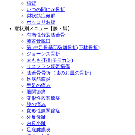
猫背
いつの間にか骨折
梨状筋症候群
ポッコリお腹
症状別メニュー【膝・脚】
有痛性分裂膝蓋骨
膝蓋骨脱臼
第5中足骨基部裂離骨折(下駄骨折)
ジョーンズ骨折
太もも打撲(モモカン)
リスフラン靭帯損傷
膝蓋骨骨折（膝のお皿の骨折）
足底筋膜炎
手足の痛み
股関節痛
変形性股関節症
膝の痛み
変形性膝関節症
外反母趾
内反小趾
足底腱膜炎