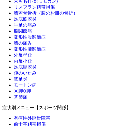
太もも打撲(モモカン)
リスフラン靭帯損傷
膝蓋骨骨折（膝のお皿の骨折）
足底筋膜炎
手足の痛み
股関節痛
変形性股関節症
膝の痛み
変形性膝関節症
外反母趾
内反小趾
足底腱膜炎
踵のいたみ
鵞足炎
モートン病
Ⅹ脚O脚
関節痛
症状別メニュー【スポーツ関係】
有痛性外脛骨障害
前十字靱帯損傷