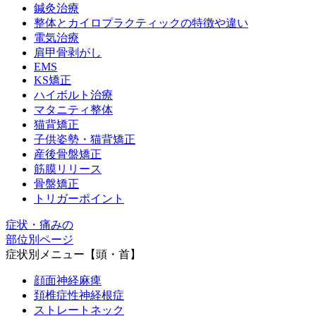
鍼灸治療
整体とカイロプラクティックの特徴や違い
電気治療
肩甲骨剥がし
EMS
KS矯正
ハイボルト治療
マタニティ整体
猫背矯正
子供姿勢・猫背矯正
産後骨盤矯正
筋膜リリース
骨盤矯正
トリガーポイント
症状・痛みの
部位別ページ
症状別メニュー【頭・首】
顔面神経麻痺
頚椎症性神経根症
ストレートネック