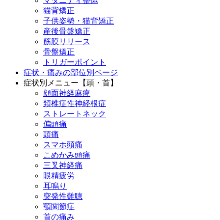
マタニティ整体
猫背矯正
子供姿勢・猫背矯正
産後骨盤矯正
筋膜リリース
骨盤矯正
トリガーポイント
症状・痛みの部位別ページ
症状別メニュー【頭・首】
顔面神経麻痺
頚椎症性神経根症
ストレートネック
偏頭痛
頭痛
スマホ頭痛
こめかみ頭痛
三叉神経痛
眼精疲労
耳鳴り
突発性難聴
顎関節症
首の痛み