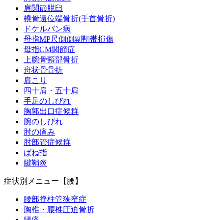
肩関節脱臼
橈骨遠位端骨折(手首骨折)
ドケルバン病
母指MP尺側側副靭帯損傷
母指CM関節症
上腕骨頸部骨折
舟状骨骨折
肩こり
四十肩・五十肩
手足のしびれ
胸郭出口症候群
腕のしびれ
肘の痛み
肘部管症候群
ばね指
腱鞘炎
症状別メニュー【腰】
腰部脊柱管狭窄症
胸椎・腰椎圧迫骨折
腰痛