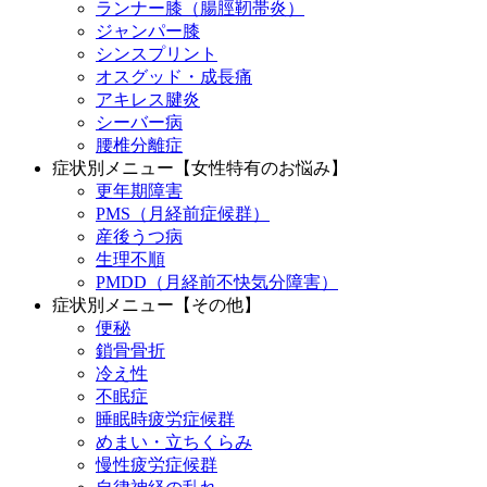
ランナー膝（腸脛靭帯炎）
ジャンパー膝
シンスプリント
オスグッド・成長痛
アキレス腱炎
シーバー病
腰椎分離症
症状別メニュー【女性特有のお悩み】
更年期障害
PMS（月経前症候群）
産後うつ病
生理不順
PMDD（月経前不快気分障害）
症状別メニュー【その他】
便秘
鎖骨骨折
冷え性
不眠症
睡眠時疲労症候群
めまい・立ちくらみ
慢性疲労症候群