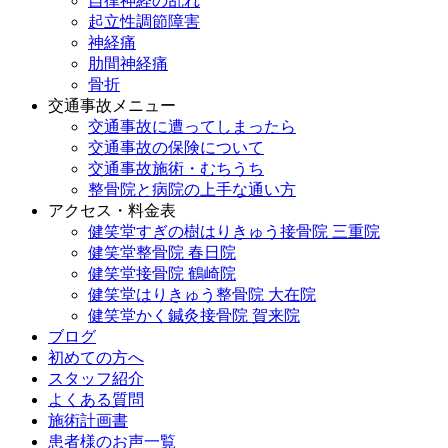
自律神経の乱れ
起立性調節障害
神経痛
肋間神経痛
骨折
交通事故メニュー
交通事故に遭ってしまったら
交通事故の保険について
交通事故施術・むちうち
整骨院と病院の上手な通い方
アクセス・料金表
健笑堂すぎの樹はりきゅう接骨院 三重院
健笑堂整骨院 春日院
健笑堂接骨院 鶴崎院
健笑堂はりきゅう整骨院 大在院
健笑堂かく鍼灸接骨院 賀来院
ブログ
初めての方へ
スタッフ紹介
よくある質問
施術計画書
患者様のお声一覧