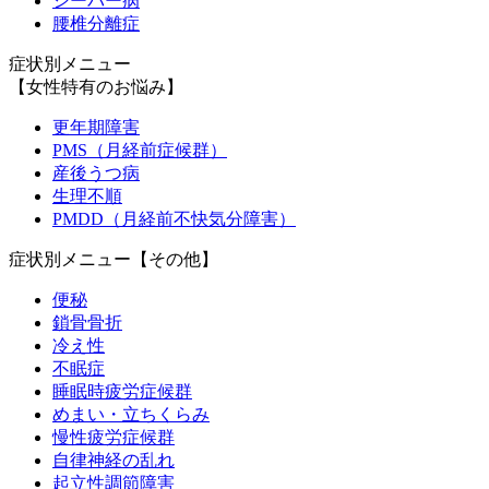
シーバー病
腰椎分離症
症状別メニュー
【女性特有のお悩み】
更年期障害
PMS（月経前症候群）
産後うつ病
生理不順
PMDD（月経前不快気分障害）
症状別メニュー【その他】
便秘
鎖骨骨折
冷え性
不眠症
睡眠時疲労症候群
めまい・立ちくらみ
慢性疲労症候群
自律神経の乱れ
起立性調節障害