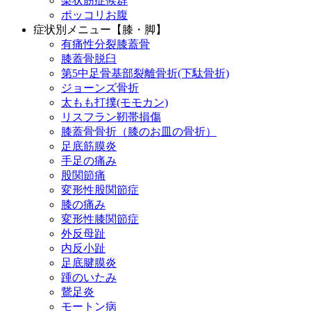
梨状筋症候群
ポッコリお腹
症状別メニュー【膝・脚】
有痛性分裂膝蓋骨
膝蓋骨脱臼
第5中足骨基部裂離骨折(下駄骨折)
ジョーンズ骨折
太もも打撲(モモカン)
リスフラン靭帯損傷
膝蓋骨骨折（膝のお皿の骨折）
足底筋膜炎
手足の痛み
股関節痛
変形性股関節症
膝の痛み
変形性膝関節症
外反母趾
内反小趾
足底腱膜炎
踵のいたみ
鵞足炎
モートン病