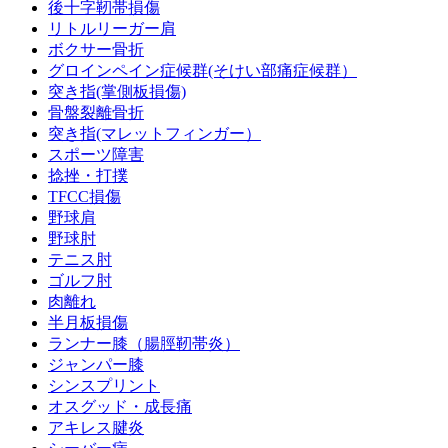
後十字靭帯損傷
リトルリーガー肩
ボクサー骨折
グロインペイン症候群(そけい部痛症候群）
突き指(掌側板損傷)
骨盤裂離骨折
突き指(マレットフィンガー）
スポーツ障害
捻挫・打撲
TFCC損傷
野球肩
野球肘
テニス肘
ゴルフ肘
肉離れ
半月板損傷
ランナー膝（腸脛靭帯炎）
ジャンパー膝
シンスプリント
オスグッド・成長痛
アキレス腱炎