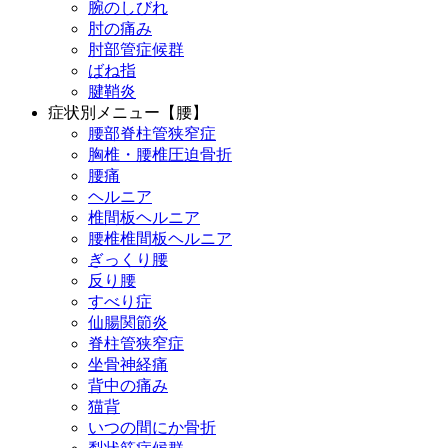
腕のしびれ
肘の痛み
肘部管症候群
ばね指
腱鞘炎
症状別メニュー【腰】
腰部脊柱管狭窄症
胸椎・腰椎圧迫骨折
腰痛
ヘルニア
椎間板ヘルニア
腰椎椎間板ヘルニア
ぎっくり腰
反り腰
すべり症
仙腸関節炎
脊柱管狭窄症
坐骨神経痛
背中の痛み
猫背
いつの間にか骨折