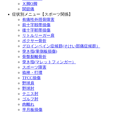
Ⅹ脚O脚
関節痛
症状別メニュー【スポーツ関係】
有痛性外脛骨障害
前十字靱帯損傷
後十字靭帯損傷
リトルリーガー肩
ボクサー骨折
グロインペイン症候群(そけい部痛症候群）
突き指(掌側板損傷)
骨盤裂離骨折
突き指(マレットフィンガー）
スポーツ障害
捻挫・打撲
TFCC損傷
野球肩
野球肘
テニス肘
ゴルフ肘
肉離れ
半月板損傷