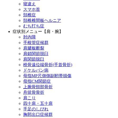
寝違え
スマホ首
頚椎症
頚椎椎間板ヘルニア
むち打ち症
症状別メニュー【肩・腕】
肘内障
手根管症候群
肩腱板断裂
肩鎖関節脱臼
肩関節脱臼
橈骨遠位端骨折(手首骨折)
ドケルバン病
母指MP尺側側副靭帯損傷
母指CM関節症
上腕骨頸部骨折
舟状骨骨折
肩こり
四十肩・五十肩
手足のしびれ
胸郭出口症候群