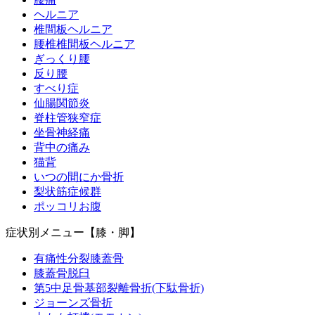
ヘルニア
椎間板ヘルニア
腰椎椎間板ヘルニア
ぎっくり腰
反り腰
すべり症
仙腸関節炎
脊柱管狭窄症
坐骨神経痛
背中の痛み
猫背
いつの間にか骨折
梨状筋症候群
ポッコリお腹
症状別メニュー【膝・脚】
有痛性分裂膝蓋骨
膝蓋骨脱臼
第5中足骨基部裂離骨折(下駄骨折)
ジョーンズ骨折