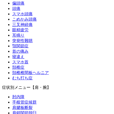
偏頭痛
頭痛
スマホ頭痛
こめかみ頭痛
三叉神経痛
眼精疲労
耳鳴り
突発性難聴
顎関節症
首の痛み
寝違え
スマホ首
頚椎症
頚椎椎間板ヘルニア
むち打ち症
症状別メニュー【肩・腕】
肘内障
手根管症候群
肩腱板断裂
肩鎖関節脱臼