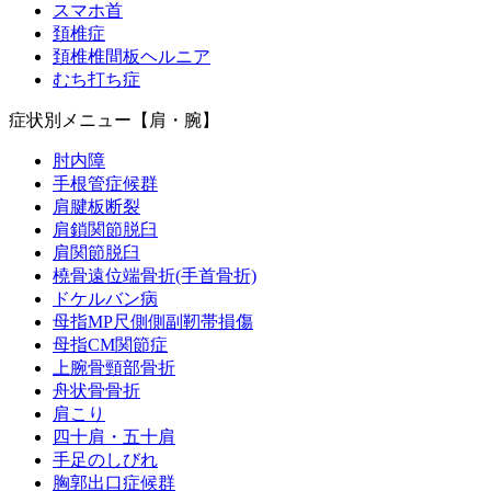
スマホ首
頚椎症
頚椎椎間板ヘルニア
むち打ち症
症状別メニュー【肩・腕】
肘内障
手根管症候群
肩腱板断裂
肩鎖関節脱臼
肩関節脱臼
橈骨遠位端骨折(手首骨折)
ドケルバン病
母指MP尺側側副靭帯損傷
母指CM関節症
上腕骨頸部骨折
舟状骨骨折
肩こり
四十肩・五十肩
手足のしびれ
胸郭出口症候群