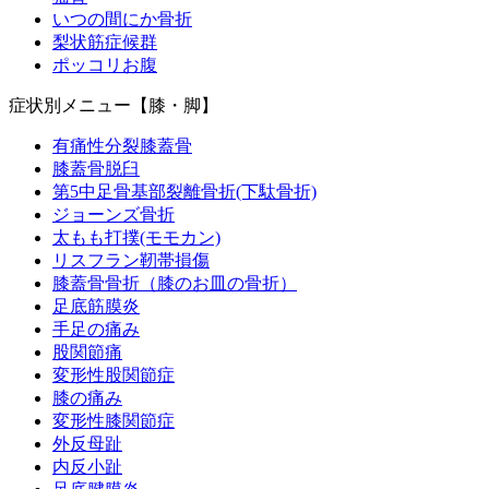
いつの間にか骨折
梨状筋症候群
ポッコリお腹
症状別メニュー【膝・脚】
有痛性分裂膝蓋骨
膝蓋骨脱臼
第5中足骨基部裂離骨折(下駄骨折)
ジョーンズ骨折
太もも打撲(モモカン)
リスフラン靭帯損傷
膝蓋骨骨折（膝のお皿の骨折）
足底筋膜炎
手足の痛み
股関節痛
変形性股関節症
膝の痛み
変形性膝関節症
外反母趾
内反小趾