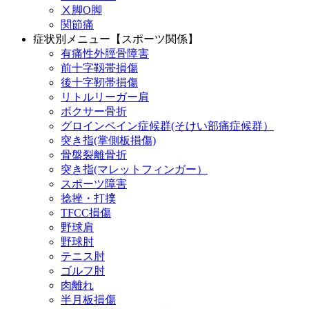
Ⅹ脚O脚
関節痛
症状別メニュー【スポーツ関係】
有痛性外脛骨障害
前十字靱帯損傷
後十字靭帯損傷
リトルリーガー肩
ボクサー骨折
グロインペイン症候群(そけい部痛症候群）
突き指(掌側板損傷)
骨盤裂離骨折
突き指(マレットフィンガー）
スポーツ障害
捻挫・打撲
TFCC損傷
野球肩
野球肘
テニス肘
ゴルフ肘
肉離れ
半月板損傷