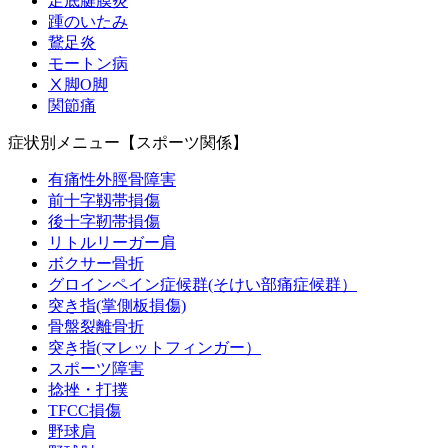
足底腱膜炎
踵のいたみ
鵞足炎
モートン病
Ⅹ脚O脚
関節痛
症状別メニュー【スポーツ関係】
有痛性外脛骨障害
前十字靱帯損傷
後十字靭帯損傷
リトルリーガー肩
ボクサー骨折
グロインペイン症候群(そけい部痛症候群）
突き指(掌側板損傷)
骨盤裂離骨折
突き指(マレットフィンガー）
スポーツ障害
捻挫・打撲
TFCC損傷
野球肩