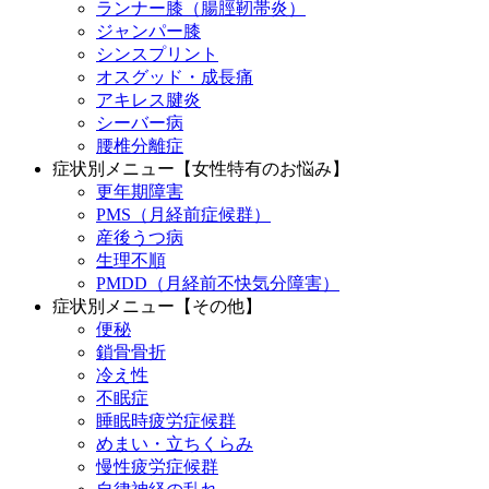
ランナー膝（腸脛靭帯炎）
ジャンパー膝
シンスプリント
オスグッド・成長痛
アキレス腱炎
シーバー病
腰椎分離症
症状別メニュー【女性特有のお悩み】
更年期障害
PMS（月経前症候群）
産後うつ病
生理不順
PMDD（月経前不快気分障害）
症状別メニュー【その他】
便秘
鎖骨骨折
冷え性
不眠症
睡眠時疲労症候群
めまい・立ちくらみ
慢性疲労症候群