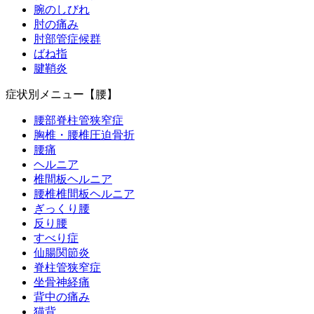
腕のしびれ
肘の痛み
肘部管症候群
ばね指
腱鞘炎
症状別メニュー【腰】
腰部脊柱管狭窄症
胸椎・腰椎圧迫骨折
腰痛
ヘルニア
椎間板ヘルニア
腰椎椎間板ヘルニア
ぎっくり腰
反り腰
すべり症
仙腸関節炎
脊柱管狭窄症
坐骨神経痛
背中の痛み
猫背