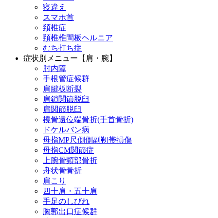
寝違え
スマホ首
頚椎症
頚椎椎間板ヘルニア
むち打ち症
症状別メニュー【肩・腕】
肘内障
手根管症候群
肩腱板断裂
肩鎖関節脱臼
肩関節脱臼
橈骨遠位端骨折(手首骨折)
ドケルバン病
母指MP尺側側副靭帯損傷
母指CM関節症
上腕骨頸部骨折
舟状骨骨折
肩こり
四十肩・五十肩
手足のしびれ
胸郭出口症候群