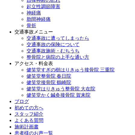
自律神経の乱れ
起立性調節障害
神経痛
肋間神経痛
骨折
交通事故メニュー
交通事故に遭ってしまったら
交通事故の保険について
交通事故施術・むちうち
整骨院と病院の上手な通い方
アクセス・料金表
健笑堂すぎの樹はりきゅう接骨院 三重院
健笑堂整骨院 春日院
健笑堂接骨院 鶴崎院
健笑堂はりきゅう整骨院 大在院
健笑堂かく鍼灸接骨院 賀来院
ブログ
初めての方へ
スタッフ紹介
よくある質問
施術計画書
患者様のお声一覧