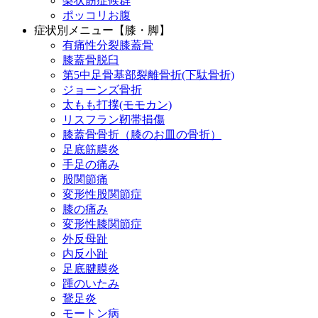
梨状筋症候群
ポッコリお腹
症状別メニュー【膝・脚】
有痛性分裂膝蓋骨
膝蓋骨脱臼
第5中足骨基部裂離骨折(下駄骨折)
ジョーンズ骨折
太もも打撲(モモカン)
リスフラン靭帯損傷
膝蓋骨骨折（膝のお皿の骨折）
足底筋膜炎
手足の痛み
股関節痛
変形性股関節症
膝の痛み
変形性膝関節症
外反母趾
内反小趾
足底腱膜炎
踵のいたみ
鵞足炎
モートン病