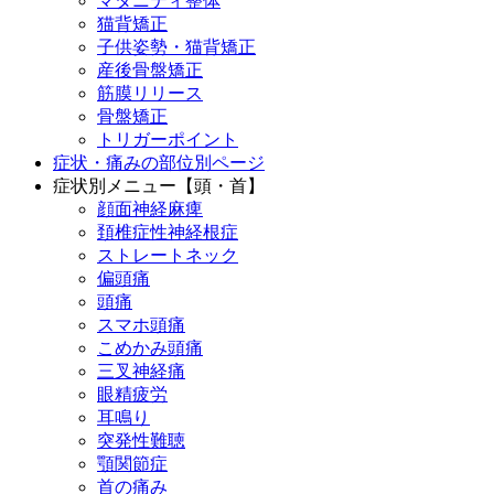
マタニティ整体
猫背矯正
子供姿勢・猫背矯正
産後骨盤矯正
筋膜リリース
骨盤矯正
トリガーポイント
症状・痛みの部位別ページ
症状別メニュー【頭・首】
顔面神経麻痺
頚椎症性神経根症
ストレートネック
偏頭痛
頭痛
スマホ頭痛
こめかみ頭痛
三叉神経痛
眼精疲労
耳鳴り
突発性難聴
顎関節症
首の痛み