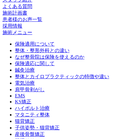
よくある質問
施術計画書
患者様のお声一覧
採用情報
施術メニュー
保険適用について
整体・整形外科との違い
なぜ整骨院は保険を使えるのか
保険適応に関して
鍼灸治療
整体とカイロプラクティックの特徴や違い
電気治療
肩甲骨剥がし
EMS
KS矯正
ハイボルト治療
マタニティ整体
猫背矯正
子供姿勢・猫背矯正
産後骨盤矯正