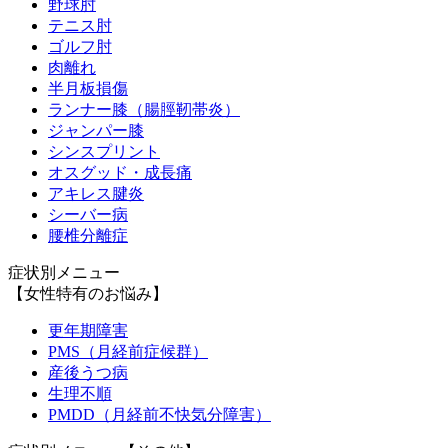
野球肘
テニス肘
ゴルフ肘
肉離れ
半月板損傷
ランナー膝（腸脛靭帯炎）
ジャンパー膝
シンスプリント
オスグッド・成長痛
アキレス腱炎
シーバー病
腰椎分離症
症状別メニュー
【女性特有のお悩み】
更年期障害
PMS（月経前症候群）
産後うつ病
生理不順
PMDD（月経前不快気分障害）