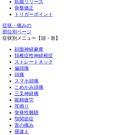
筋膜リリース
骨盤矯正
トリガーポイント
症状・痛みの
部位別ページ
症状別メニュー【頭・首】
顔面神経麻痺
頚椎症性神経根症
ストレートネック
偏頭痛
頭痛
スマホ頭痛
こめかみ頭痛
三叉神経痛
眼精疲労
耳鳴り
突発性難聴
顎関節症
首の痛み
寝違え