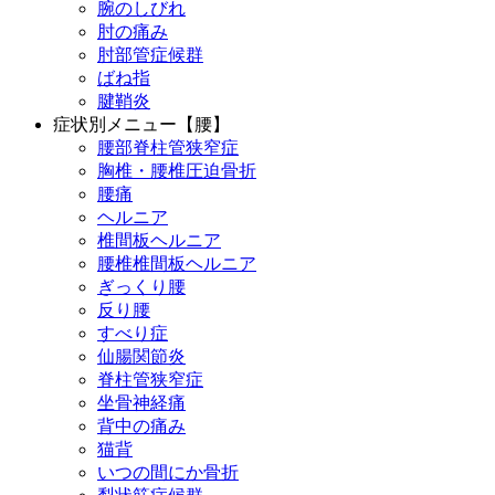
腕のしびれ
肘の痛み
肘部管症候群
ばね指
腱鞘炎
症状別メニュー【腰】
腰部脊柱管狭窄症
胸椎・腰椎圧迫骨折
腰痛
ヘルニア
椎間板ヘルニア
腰椎椎間板ヘルニア
ぎっくり腰
反り腰
すべり症
仙腸関節炎
脊柱管狭窄症
坐骨神経痛
背中の痛み
猫背
いつの間にか骨折