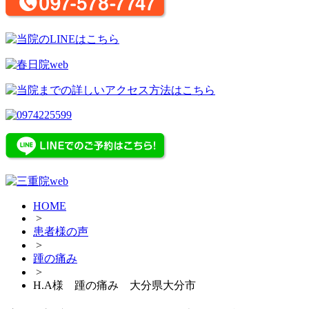
HOME
>
患者様の声
>
踵の痛み
>
H.A様 踵の痛み 大分県大分市