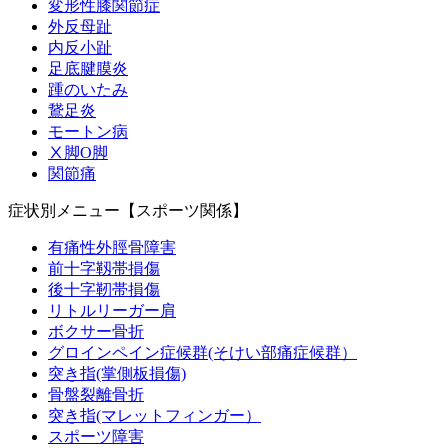
変形性膝関節症
外反母趾
内反小趾
足底腱膜炎
踵のいたみ
鵞足炎
モートン病
Ⅹ脚O脚
関節痛
症状別メニュー【スポーツ関係】
有痛性外脛骨障害
前十字靱帯損傷
後十字靭帯損傷
リトルリーガー肩
ボクサー骨折
グロインペイン症候群(そけい部痛症候群）
突き指(掌側板損傷)
骨盤裂離骨折
突き指(マレットフィンガー）
スポーツ障害