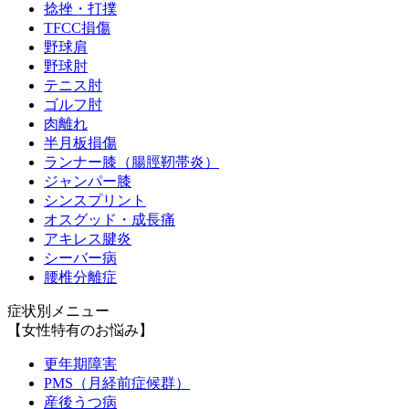
捻挫・打撲
TFCC損傷
野球肩
野球肘
テニス肘
ゴルフ肘
肉離れ
半月板損傷
ランナー膝（腸脛靭帯炎）
ジャンパー膝
シンスプリント
オスグッド・成長痛
アキレス腱炎
シーバー病
腰椎分離症
症状別メニュー
【女性特有のお悩み】
更年期障害
PMS（月経前症候群）
産後うつ病