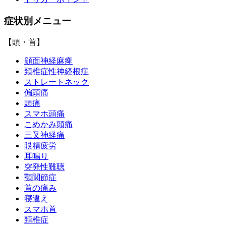
症状別メニュー
【頭・首】
顔面神経麻痺
頚椎症性神経根症
ストレートネック
偏頭痛
頭痛
スマホ頭痛
こめかみ頭痛
三叉神経痛
眼精疲労
耳鳴り
突発性難聴
顎関節症
首の痛み
寝違え
スマホ首
頚椎症