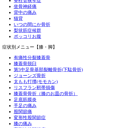
脊柱管狭窄症
坐骨神経痛
背中の痛み
猫背
いつの間にか骨折
梨状筋症候群
ポッコリお腹
症状別メニュー【膝・脚】
有痛性分裂膝蓋骨
膝蓋骨脱臼
第5中足骨基部裂離骨折(下駄骨折)
ジョーンズ骨折
太もも打撲(モモカン)
リスフラン靭帯損傷
膝蓋骨骨折（膝のお皿の骨折）
足底筋膜炎
手足の痛み
股関節痛
変形性股関節症
膝の痛み