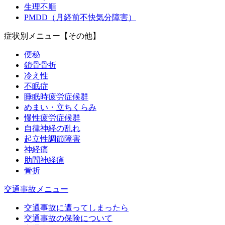
生理不順
PMDD（月経前不快気分障害）
症状別メニュー【その他】
便秘
鎖骨骨折
冷え性
不眠症
睡眠時疲労症候群
めまい・立ちくらみ
慢性疲労症候群
自律神経の乱れ
起立性調節障害
神経痛
肋間神経痛
骨折
交通事故メニュー
交通事故に遭ってしまったら
交通事故の保険について