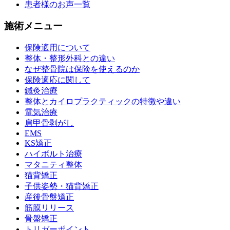
患者様のお声一覧
施術メニュー
保険適用について
整体・整形外科との違い
なぜ整骨院は保険を使えるのか
保険適応に関して
鍼灸治療
整体とカイロプラクティックの特徴や違い
電気治療
肩甲骨剥がし
EMS
KS矯正
ハイボルト治療
マタニティ整体
猫背矯正
子供姿勢・猫背矯正
産後骨盤矯正
筋膜リリース
骨盤矯正
トリガーポイント