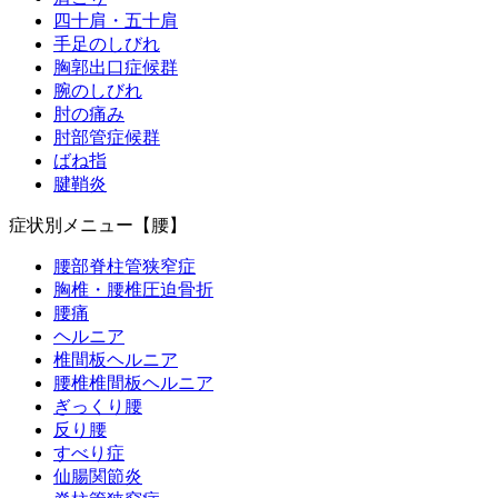
四十肩・五十肩
手足のしびれ
胸郭出口症候群
腕のしびれ
肘の痛み
肘部管症候群
ばね指
腱鞘炎
症状別メニュー【腰】
腰部脊柱管狭窄症
胸椎・腰椎圧迫骨折
腰痛
ヘルニア
椎間板ヘルニア
腰椎椎間板ヘルニア
ぎっくり腰
反り腰
すべり症
仙腸関節炎