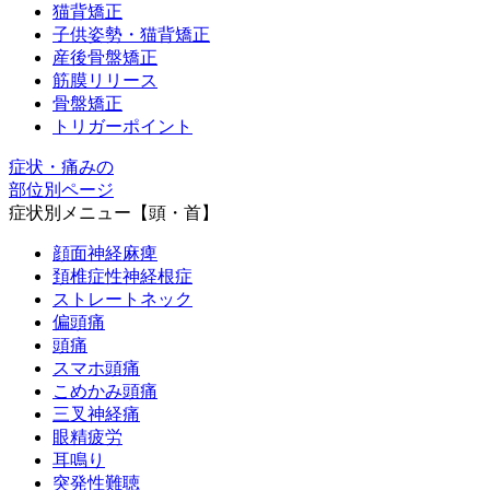
猫背矯正
子供姿勢・猫背矯正
産後骨盤矯正
筋膜リリース
骨盤矯正
トリガーポイント
症状・痛みの
部位別ページ
症状別メニュー【頭・首】
顔面神経麻痺
頚椎症性神経根症
ストレートネック
偏頭痛
頭痛
スマホ頭痛
こめかみ頭痛
三叉神経痛
眼精疲労
耳鳴り
突発性難聴