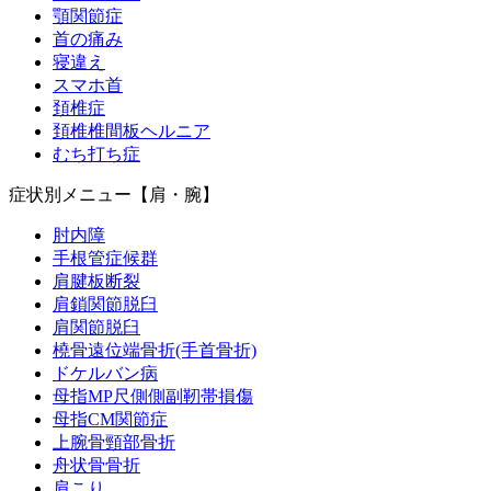
顎関節症
首の痛み
寝違え
スマホ首
頚椎症
頚椎椎間板ヘルニア
むち打ち症
症状別メニュー【肩・腕】
肘内障
手根管症候群
肩腱板断裂
肩鎖関節脱臼
肩関節脱臼
橈骨遠位端骨折(手首骨折)
ドケルバン病
母指MP尺側側副靭帯損傷
母指CM関節症
上腕骨頸部骨折
舟状骨骨折
肩こり