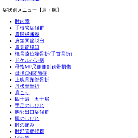
症状別メニュー【肩・腕】
肘内障
手根管症候群
肩腱板断裂
肩鎖関節脱臼
肩関節脱臼
橈骨遠位端骨折(手首骨折)
ドケルバン病
母指MP尺側側副靭帯損傷
母指CM関節症
上腕骨頸部骨折
舟状骨骨折
肩こり
四十肩・五十肩
手足のしびれ
胸郭出口症候群
腕のしびれ
肘の痛み
肘部管症候群
ばね指