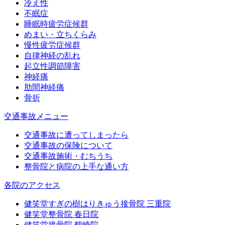
冷え性
不眠症
睡眠時疲労症候群
めまい・立ちくらみ
慢性疲労症候群
自律神経の乱れ
起立性調節障害
神経痛
肋間神経痛
骨折
交通事故メニュー
交通事故に遭ってしまったら
交通事故の保険について
交通事故施術・むちうち
整骨院と病院の上手な通い方
各院のアクセス
健笑堂すぎの樹はりきゅう接骨院 三重院
健笑堂整骨院 春日院
健笑堂接骨院 鶴崎院