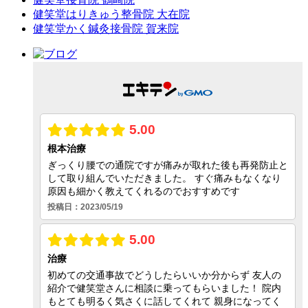
健笑堂はりきゅう整骨院 大在院
健笑堂かく鍼灸接骨院 賀来院