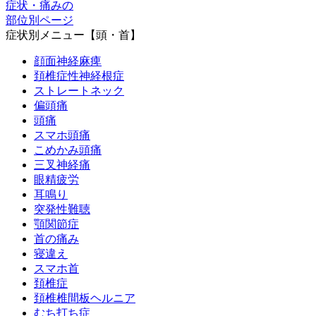
症状・痛みの
部位別ページ
症状別メニュー【頭・首】
顔面神経麻痺
頚椎症性神経根症
ストレートネック
偏頭痛
頭痛
スマホ頭痛
こめかみ頭痛
三叉神経痛
眼精疲労
耳鳴り
突発性難聴
顎関節症
首の痛み
寝違え
スマホ首
頚椎症
頚椎椎間板ヘルニア
むち打ち症