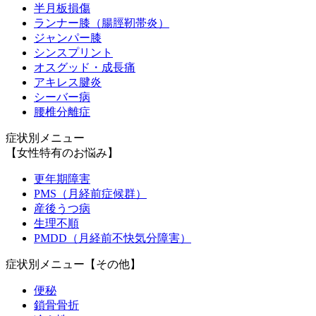
半月板損傷
ランナー膝（腸脛靭帯炎）
ジャンパー膝
シンスプリント
オスグッド・成長痛
アキレス腱炎
シーバー病
腰椎分離症
症状別メニュー
【女性特有のお悩み】
更年期障害
PMS（月経前症候群）
産後うつ病
生理不順
PMDD（月経前不快気分障害）
症状別メニュー【その他】
便秘
鎖骨骨折