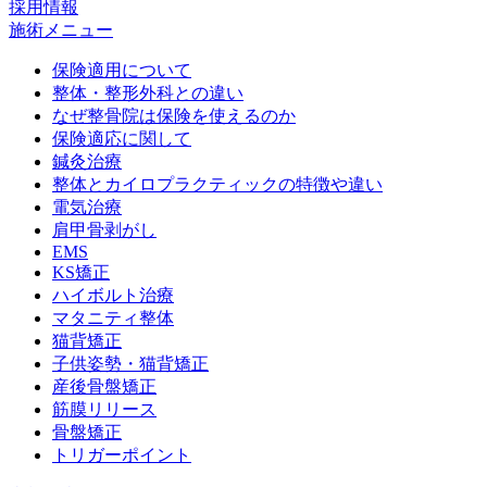
採用情報
施術メニュー
保険適用について
整体・整形外科との違い
なぜ整骨院は保険を使えるのか
保険適応に関して
鍼灸治療
整体とカイロプラクティックの特徴や違い
電気治療
肩甲骨剥がし
EMS
KS矯正
ハイボルト治療
マタニティ整体
猫背矯正
子供姿勢・猫背矯正
産後骨盤矯正
筋膜リリース
骨盤矯正
トリガーポイント