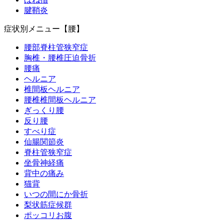
腱鞘炎
症状別メニュー【腰】
腰部脊柱管狭窄症
胸椎・腰椎圧迫骨折
腰痛
ヘルニア
椎間板ヘルニア
腰椎椎間板ヘルニア
ぎっくり腰
反り腰
すべり症
仙腸関節炎
脊柱管狭窄症
坐骨神経痛
背中の痛み
猫背
いつの間にか骨折
梨状筋症候群
ポッコリお腹