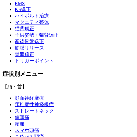
EMS
KS矯正
ハイボルト治療
マタニティ整体
猫背矯正
子供姿勢・猫背矯正
産後骨盤矯正
筋膜リリース
骨盤矯正
トリガーポイント
症状別メニュー
【頭・首】
顔面神経麻痺
頚椎症性神経根症
ストレートネック
偏頭痛
頭痛
スマホ頭痛
こめかみ頭痛