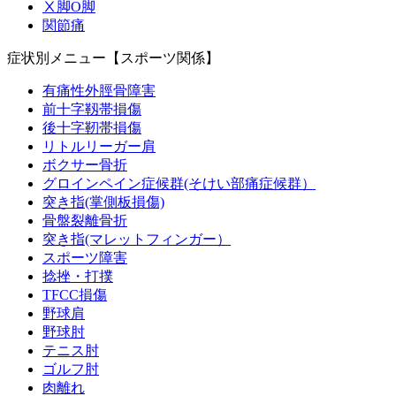
Ⅹ脚O脚
関節痛
症状別メニュー【スポーツ関係】
有痛性外脛骨障害
前十字靱帯損傷
後十字靭帯損傷
リトルリーガー肩
ボクサー骨折
グロインペイン症候群(そけい部痛症候群）
突き指(掌側板損傷)
骨盤裂離骨折
突き指(マレットフィンガー）
スポーツ障害
捻挫・打撲
TFCC損傷
野球肩
野球肘
テニス肘
ゴルフ肘
肉離れ