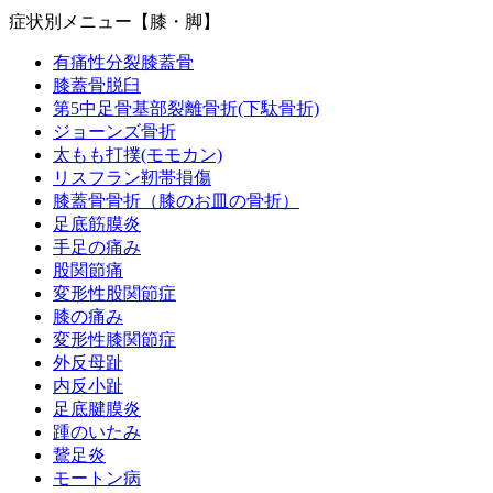
症状別メニュー【膝・脚】
有痛性分裂膝蓋骨
膝蓋骨脱臼
第5中足骨基部裂離骨折(下駄骨折)
ジョーンズ骨折
太もも打撲(モモカン)
リスフラン靭帯損傷
膝蓋骨骨折（膝のお皿の骨折）
足底筋膜炎
手足の痛み
股関節痛
変形性股関節症
膝の痛み
変形性膝関節症
外反母趾
内反小趾
足底腱膜炎
踵のいたみ
鵞足炎
モートン病