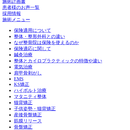
施術計画書
患者様のお声一覧
採用情報
施術メニュー
保険適用について
整体・整形外科との違い
なぜ整骨院は保険を使えるのか
保険適応に関して
鍼灸治療
整体とカイロプラクティックの特徴や違い
電気治療
肩甲骨剥がし
EMS
KS矯正
ハイボルト治療
マタニティ整体
猫背矯正
子供姿勢・猫背矯正
産後骨盤矯正
筋膜リリース
骨盤矯正