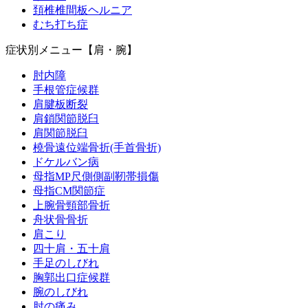
頚椎椎間板ヘルニア
むち打ち症
症状別メニュー【肩・腕】
肘内障
手根管症候群
肩腱板断裂
肩鎖関節脱臼
肩関節脱臼
橈骨遠位端骨折(手首骨折)
ドケルバン病
母指MP尺側側副靭帯損傷
母指CM関節症
上腕骨頸部骨折
舟状骨骨折
肩こり
四十肩・五十肩
手足のしびれ
胸郭出口症候群
腕のしびれ
肘の痛み