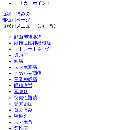
トリガーポイント
症状・痛みの
部位別ページ
症状別メニュー【頭・首】
顔面神経麻痺
頚椎症性神経根症
ストレートネック
偏頭痛
頭痛
スマホ頭痛
こめかみ頭痛
三叉神経痛
眼精疲労
耳鳴り
突発性難聴
顎関節症
首の痛み
寝違え
スマホ首
頚椎症