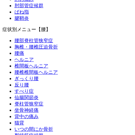
肘部管症候群
ばね指
腱鞘炎
症状別メニュー【腰】
腰部脊柱管狭窄症
胸椎・腰椎圧迫骨折
腰痛
ヘルニア
椎間板ヘルニア
腰椎椎間板ヘルニア
ぎっくり腰
反り腰
すべり症
仙腸関節炎
脊柱管狭窄症
坐骨神経痛
背中の痛み
猫背
いつの間にか骨折