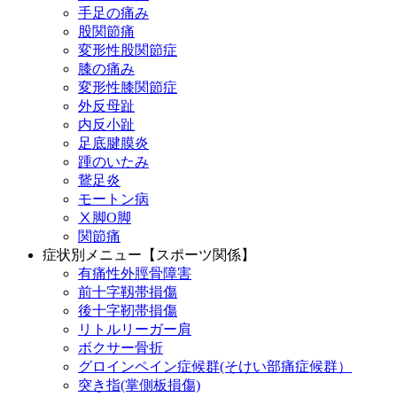
手足の痛み
股関節痛
変形性股関節症
膝の痛み
変形性膝関節症
外反母趾
内反小趾
足底腱膜炎
踵のいたみ
鵞足炎
モートン病
Ⅹ脚O脚
関節痛
症状別メニュー【スポーツ関係】
有痛性外脛骨障害
前十字靱帯損傷
後十字靭帯損傷
リトルリーガー肩
ボクサー骨折
グロインペイン症候群(そけい部痛症候群）
突き指(掌側板損傷)