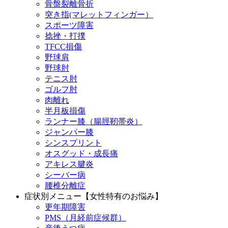
骨盤裂離骨折
突き指(マレットフィンガー）
スポーツ障害
捻挫・打撲
TFCC損傷
野球肩
野球肘
テニス肘
ゴルフ肘
肉離れ
半月板損傷
ランナー膝（腸脛靭帯炎）
ジャンパー膝
シンスプリント
オスグッド・成長痛
アキレス腱炎
シーバー病
腰椎分離症
症状別メニュー【女性特有のお悩み】
更年期障害
PMS（月経前症候群）