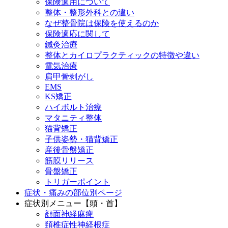
保険適用について
整体・整形外科との違い
なぜ整骨院は保険を使えるのか
保険適応に関して
鍼灸治療
整体とカイロプラクティックの特徴や違い
電気治療
肩甲骨剥がし
EMS
KS矯正
ハイボルト治療
マタニティ整体
猫背矯正
子供姿勢・猫背矯正
産後骨盤矯正
筋膜リリース
骨盤矯正
トリガーポイント
症状・痛みの部位別ページ
症状別メニュー【頭・首】
顔面神経麻痺
頚椎症性神経根症