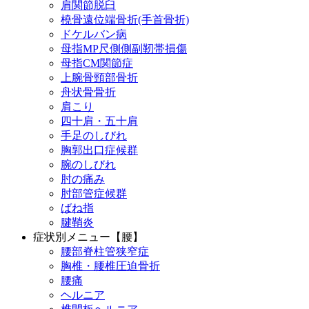
肩関節脱臼
橈骨遠位端骨折(手首骨折)
ドケルバン病
母指MP尺側側副靭帯損傷
母指CM関節症
上腕骨頸部骨折
舟状骨骨折
肩こり
四十肩・五十肩
手足のしびれ
胸郭出口症候群
腕のしびれ
肘の痛み
肘部管症候群
ばね指
腱鞘炎
症状別メニュー【腰】
腰部脊柱管狭窄症
胸椎・腰椎圧迫骨折
腰痛
ヘルニア