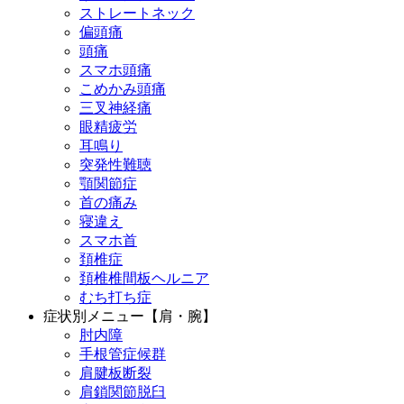
ストレートネック
偏頭痛
頭痛
スマホ頭痛
こめかみ頭痛
三叉神経痛
眼精疲労
耳鳴り
突発性難聴
顎関節症
首の痛み
寝違え
スマホ首
頚椎症
頚椎椎間板ヘルニア
むち打ち症
症状別メニュー【肩・腕】
肘内障
手根管症候群
肩腱板断裂
肩鎖関節脱臼