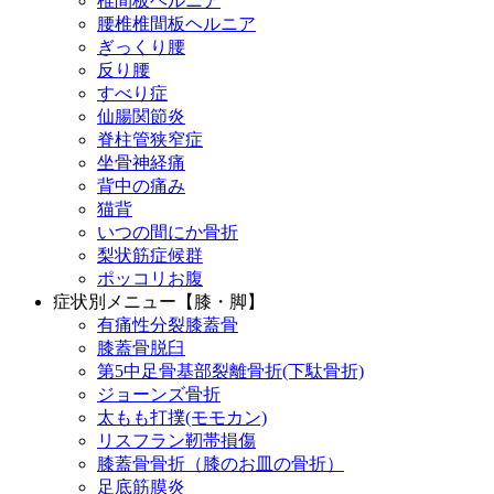
椎間板ヘルニア
腰椎椎間板ヘルニア
ぎっくり腰
反り腰
すべり症
仙腸関節炎
脊柱管狭窄症
坐骨神経痛
背中の痛み
猫背
いつの間にか骨折
梨状筋症候群
ポッコリお腹
症状別メニュー【膝・脚】
有痛性分裂膝蓋骨
膝蓋骨脱臼
第5中足骨基部裂離骨折(下駄骨折)
ジョーンズ骨折
太もも打撲(モモカン)
リスフラン靭帯損傷
膝蓋骨骨折（膝のお皿の骨折）
足底筋膜炎