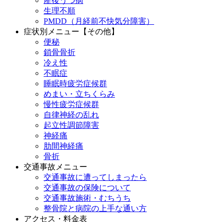
産後うつ病
生理不順
PMDD（月経前不快気分障害）
症状別メニュー【その他】
便秘
鎖骨骨折
冷え性
不眠症
睡眠時疲労症候群
めまい・立ちくらみ
慢性疲労症候群
自律神経の乱れ
起立性調節障害
神経痛
肋間神経痛
骨折
交通事故メニュー
交通事故に遭ってしまったら
交通事故の保険について
交通事故施術・むちうち
整骨院と病院の上手な通い方
アクセス・料金表