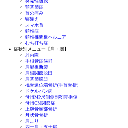
突発性難聴
顎関節症
首の痛み
寝違え
スマホ首
頚椎症
頚椎椎間板ヘルニア
むち打ち症
症状別メニュー【肩・腕】
肘内障
手根管症候群
肩腱板断裂
肩鎖関節脱臼
肩関節脱臼
橈骨遠位端骨折(手首骨折)
ドケルバン病
母指MP尺側側副靭帯損傷
母指CM関節症
上腕骨頸部骨折
舟状骨骨折
肩こり
四十肩・五十肩