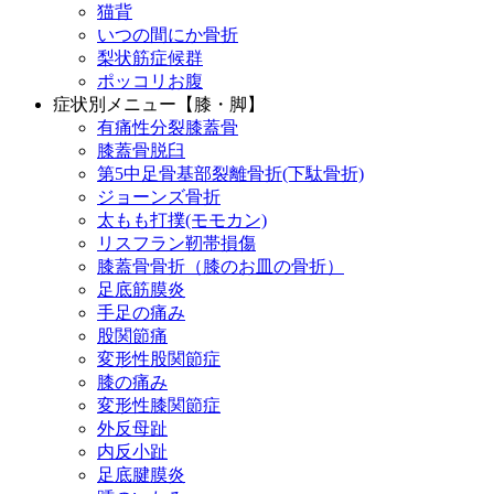
猫背
いつの間にか骨折
梨状筋症候群
ポッコリお腹
症状別メニュー【膝・脚】
有痛性分裂膝蓋骨
膝蓋骨脱臼
第5中足骨基部裂離骨折(下駄骨折)
ジョーンズ骨折
太もも打撲(モモカン)
リスフラン靭帯損傷
膝蓋骨骨折（膝のお皿の骨折）
足底筋膜炎
手足の痛み
股関節痛
変形性股関節症
膝の痛み
変形性膝関節症
外反母趾
内反小趾
足底腱膜炎