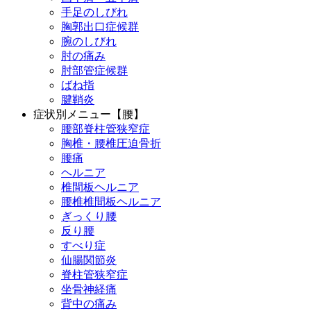
手足のしびれ
胸郭出口症候群
腕のしびれ
肘の痛み
肘部管症候群
ばね指
腱鞘炎
症状別メニュー【腰】
腰部脊柱管狭窄症
胸椎・腰椎圧迫骨折
腰痛
ヘルニア
椎間板ヘルニア
腰椎椎間板ヘルニア
ぎっくり腰
反り腰
すべり症
仙腸関節炎
脊柱管狭窄症
坐骨神経痛
背中の痛み