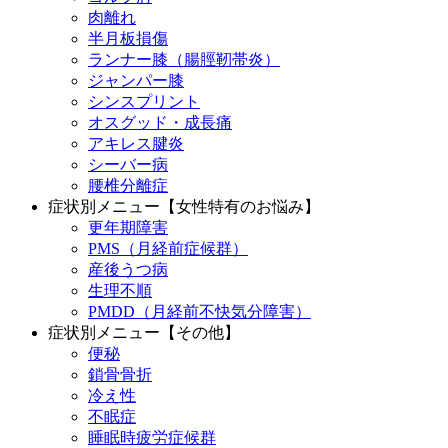
肉離れ
半月板損傷
ランナー膝（腸脛靭帯炎）
ジャンパー膝
シンスプリント
オスグッド・成長痛
アキレス腱炎
シーバー病
腰椎分離症
症状別メニュー【女性特有のお悩み】
更年期障害
PMS（月経前症候群）
産後うつ病
生理不順
PMDD（月経前不快気分障害）
症状別メニュー【その他】
便秘
鎖骨骨折
冷え性
不眠症
睡眠時疲労症候群