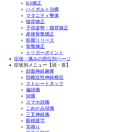
KS矯正
ハイボルト治療
マタニティ整体
猫背矯正
子供姿勢・猫背矯正
産後骨盤矯正
筋膜リリース
骨盤矯正
トリガーポイント
症状・痛みの部位別ページ
症状別メニュー【頭・首】
顔面神経麻痺
頚椎症性神経根症
ストレートネック
偏頭痛
頭痛
スマホ頭痛
こめかみ頭痛
三叉神経痛
眼精疲労
耳鳴り