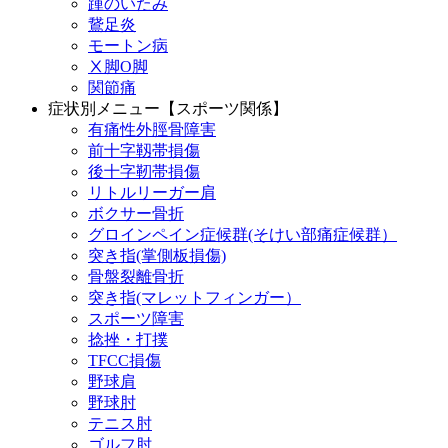
踵のいたみ
鵞足炎
モートン病
Ⅹ脚O脚
関節痛
症状別メニュー【スポーツ関係】
有痛性外脛骨障害
前十字靱帯損傷
後十字靭帯損傷
リトルリーガー肩
ボクサー骨折
グロインペイン症候群(そけい部痛症候群）
突き指(掌側板損傷)
骨盤裂離骨折
突き指(マレットフィンガー）
スポーツ障害
捻挫・打撲
TFCC損傷
野球肩
野球肘
テニス肘
ゴルフ肘