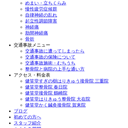
めまい・立ちくらみ
慢性疲労症候群
自律神経の乱れ
起立性調節障害
神経痛
肋間神経痛
骨折
交通事故メニュー
交通事故に遭ってしまったら
交通事故の保険について
交通事故施術・むちうち
整骨院と病院の上手な通い方
アクセス・料金表
健笑堂すぎの樹はりきゅう接骨院 三重院
健笑堂整骨院 春日院
健笑堂接骨院 鶴崎院
健笑堂はりきゅう整骨院 大在院
健笑堂かく鍼灸接骨院 賀来院
ブログ
初めての方へ
スタッフ紹介