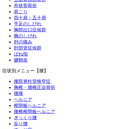
舟状骨骨折
肩こり
四十肩・五十肩
手足のしびれ
胸郭出口症候群
腕のしびれ
肘の痛み
肘部管症候群
ばね指
腱鞘炎
症状別メニュー【腰】
腰部脊柱管狭窄症
胸椎・腰椎圧迫骨折
腰痛
ヘルニア
椎間板ヘルニア
腰椎椎間板ヘルニア
ぎっくり腰
反り腰