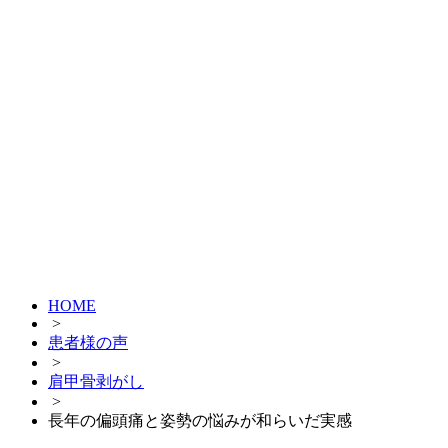
HOME
>
患者様の声
>
肩甲骨剥がし
>
長年の偏頭痛と姿勢の悩みが和らいだ実感