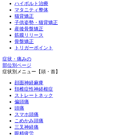
ハイボルト治療
マタニティ整体
猫背矯正
子供姿勢・猫背矯正
産後骨盤矯正
筋膜リリース
骨盤矯正
トリガーポイント
症状・痛みの
部位別ページ
症状別メニュー【頭・首】
顔面神経麻痺
頚椎症性神経根症
ストレートネック
偏頭痛
頭痛
スマホ頭痛
こめかみ頭痛
三叉神経痛
眼精疲労