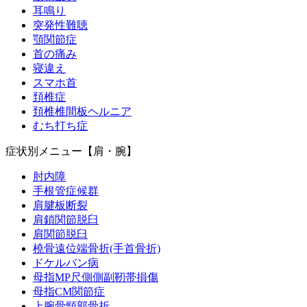
耳鳴り
突発性難聴
顎関節症
首の痛み
寝違え
スマホ首
頚椎症
頚椎椎間板ヘルニア
むち打ち症
症状別メニュー【肩・腕】
肘内障
手根管症候群
肩腱板断裂
肩鎖関節脱臼
肩関節脱臼
橈骨遠位端骨折(手首骨折)
ドケルバン病
母指MP尺側側副靭帯損傷
母指CM関節症
上腕骨頸部骨折