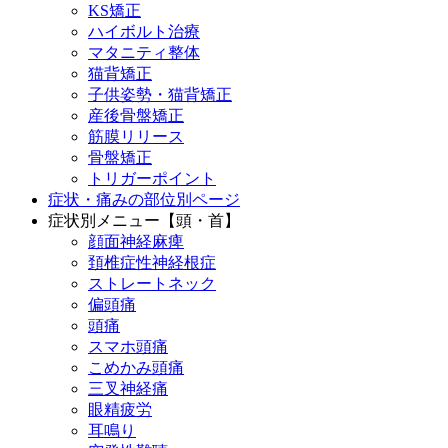
KS矯正
ハイボルト治療
マタニティ整体
猫背矯正
子供姿勢・猫背矯正
産後骨盤矯正
筋膜リリース
骨盤矯正
トリガーポイント
症状・痛みの部位別ページ
症状別メニュー【頭・首】
顔面神経麻痺
頚椎症性神経根症
ストレートネック
偏頭痛
頭痛
スマホ頭痛
こめかみ頭痛
三叉神経痛
眼精疲労
耳鳴り