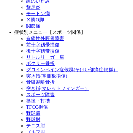
踵のいたみ
鵞足炎
モートン病
Ⅹ脚O脚
関節痛
症状別メニュー【スポーツ関係】
有痛性外脛骨障害
前十字靱帯損傷
後十字靭帯損傷
リトルリーガー肩
ボクサー骨折
グロインペイン症候群(そけい部痛症候群）
突き指(掌側板損傷)
骨盤裂離骨折
突き指(マレットフィンガー）
スポーツ障害
捻挫・打撲
TFCC損傷
野球肩
野球肘
テニス肘
ゴルフ肘