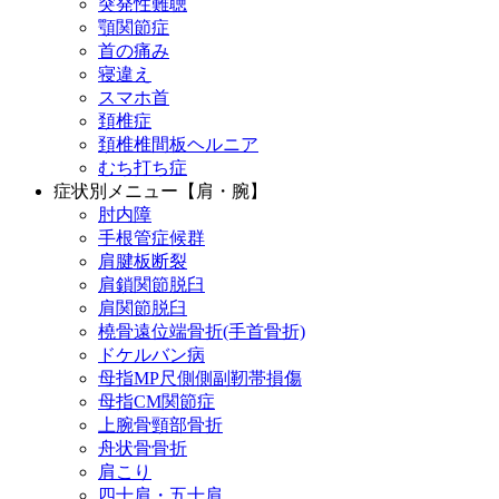
突発性難聴
顎関節症
首の痛み
寝違え
スマホ首
頚椎症
頚椎椎間板ヘルニア
むち打ち症
症状別メニュー【肩・腕】
肘内障
手根管症候群
肩腱板断裂
肩鎖関節脱臼
肩関節脱臼
橈骨遠位端骨折(手首骨折)
ドケルバン病
母指MP尺側側副靭帯損傷
母指CM関節症
上腕骨頸部骨折
舟状骨骨折
肩こり
四十肩・五十肩