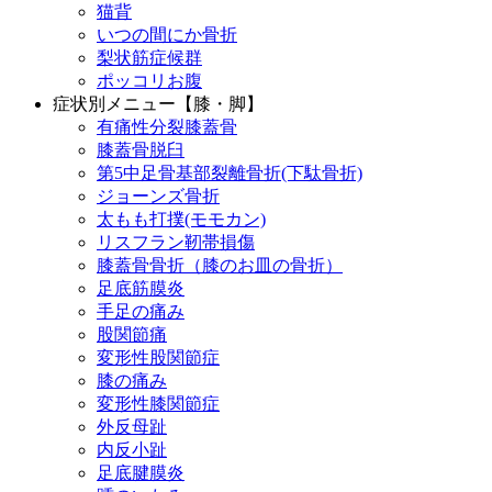
猫背
いつの間にか骨折
梨状筋症候群
ポッコリお腹
症状別メニュー【膝・脚】
有痛性分裂膝蓋骨
膝蓋骨脱臼
第5中足骨基部裂離骨折(下駄骨折)
ジョーンズ骨折
太もも打撲(モモカン)
リスフラン靭帯損傷
膝蓋骨骨折（膝のお皿の骨折）
足底筋膜炎
手足の痛み
股関節痛
変形性股関節症
膝の痛み
変形性膝関節症
外反母趾
内反小趾
足底腱膜炎