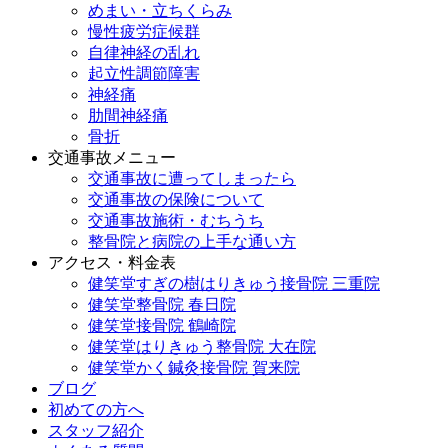
めまい・立ちくらみ
慢性疲労症候群
自律神経の乱れ
起立性調節障害
神経痛
肋間神経痛
骨折
交通事故メニュー
交通事故に遭ってしまったら
交通事故の保険について
交通事故施術・むちうち
整骨院と病院の上手な通い方
アクセス・料金表
健笑堂すぎの樹はりきゅう接骨院 三重院
健笑堂整骨院 春日院
健笑堂接骨院 鶴崎院
健笑堂はりきゅう整骨院 大在院
健笑堂かく鍼灸接骨院 賀来院
ブログ
初めての方へ
スタッフ紹介