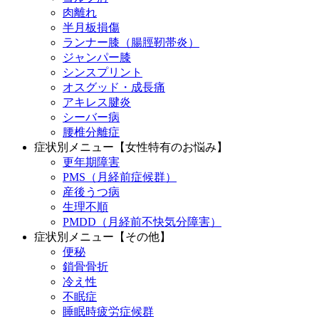
肉離れ
半月板損傷
ランナー膝（腸脛靭帯炎）
ジャンパー膝
シンスプリント
オスグッド・成長痛
アキレス腱炎
シーバー病
腰椎分離症
症状別メニュー【女性特有のお悩み】
更年期障害
PMS（月経前症候群）
産後うつ病
生理不順
PMDD（月経前不快気分障害）
症状別メニュー【その他】
便秘
鎖骨骨折
冷え性
不眠症
睡眠時疲労症候群