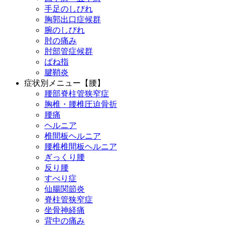
手足のしびれ
胸郭出口症候群
腕のしびれ
肘の痛み
肘部管症候群
ばね指
腱鞘炎
症状別メニュー【腰】
腰部脊柱管狭窄症
胸椎・腰椎圧迫骨折
腰痛
ヘルニア
椎間板ヘルニア
腰椎椎間板ヘルニア
ぎっくり腰
反り腰
すべり症
仙腸関節炎
脊柱管狭窄症
坐骨神経痛
背中の痛み