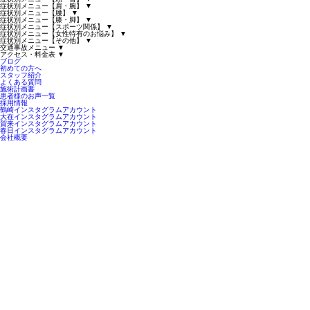
症状別メニュー【肩・腕】
▼
症状別メニュー【腰】
▼
症状別メニュー【膝・脚】
▼
症状別メニュー【スポーツ関係】
▼
症状別メニュー【女性特有のお悩み】
▼
症状別メニュー【その他】
▼
交通事故メニュー
▼
アクセス・料金表
▼
ブログ
初めての方へ
スタッフ紹介
よくある質問
施術計画書
患者様のお声一覧
採用情報
鶴崎インスタグラムアカウント
大在インスタグラムアカウント
賀来インスタグラムアカウント
春日インスタグラムアカウント
会社概要