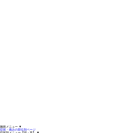
施術メニュー
▼
症状・痛みの部位別ページ
症状別メニュー【頭・首】
▼