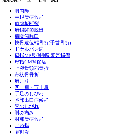
肘内障
手根管症候群
肩腱板断裂
肩鎖関節脱臼
肩関節脱臼
橈骨遠位端骨折(手首骨折)
ドケルバン病
母指MP尺側側副靭帯損傷
母指CM関節症
上腕骨頸部骨折
舟状骨骨折
肩こり
四十肩・五十肩
手足のしびれ
胸郭出口症候群
腕のしびれ
肘の痛み
肘部管症候群
ばね指
腱鞘炎