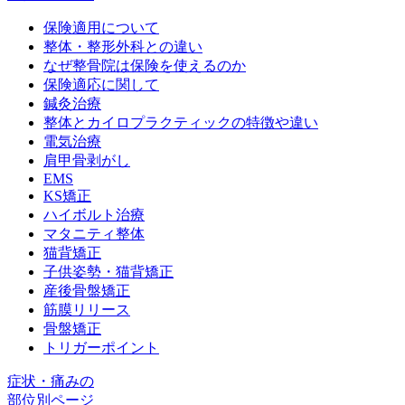
保険適用について
整体・整形外科との違い
なぜ整骨院は保険を使えるのか
保険適応に関して
鍼灸治療
整体とカイロプラクティックの特徴や違い
電気治療
肩甲骨剥がし
EMS
KS矯正
ハイボルト治療
マタニティ整体
猫背矯正
子供姿勢・猫背矯正
産後骨盤矯正
筋膜リリース
骨盤矯正
トリガーポイント
症状・痛みの
部位別ページ