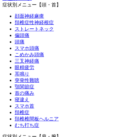
症状別メニュー【頭・首】
顔面神経麻痺
頚椎症性神経根症
ストレートネック
偏頭痛
頭痛
スマホ頭痛
こめかみ頭痛
三叉神経痛
眼精疲労
耳鳴り
突発性難聴
顎関節症
首の痛み
寝違え
スマホ首
頚椎症
頚椎椎間板ヘルニア
むち打ち症
症状別メニュー【肩・腕】