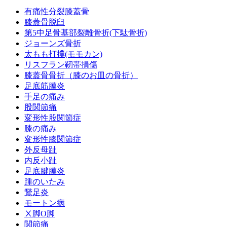
有痛性分裂膝蓋骨
膝蓋骨脱臼
第5中足骨基部裂離骨折(下駄骨折)
ジョーンズ骨折
太もも打撲(モモカン)
リスフラン靭帯損傷
膝蓋骨骨折（膝のお皿の骨折）
足底筋膜炎
手足の痛み
股関節痛
変形性股関節症
膝の痛み
変形性膝関節症
外反母趾
内反小趾
足底腱膜炎
踵のいたみ
鵞足炎
モートン病
Ⅹ脚O脚
関節痛