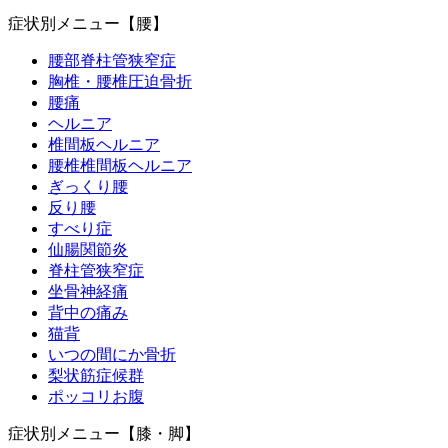
症状別メニュー【腰】
腰部脊柱管狭窄症
胸椎・腰椎圧迫骨折
腰痛
ヘルニア
椎間板ヘルニア
腰椎椎間板ヘルニア
ぎっくり腰
反り腰
すべり症
仙腸関節炎
脊柱管狭窄症
坐骨神経痛
背中の痛み
猫背
いつの間にか骨折
梨状筋症候群
ポッコリお腹
症状別メニュー【膝・脚】