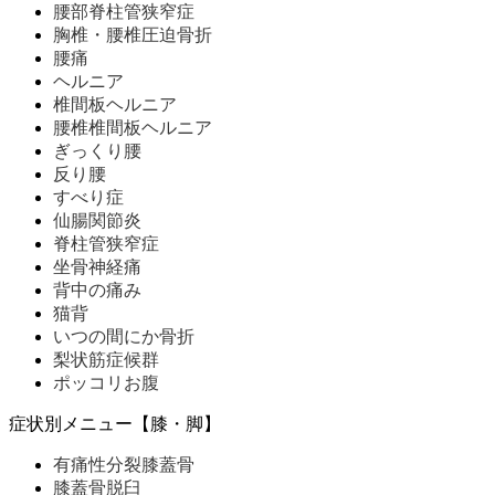
腰部脊柱管狭窄症
胸椎・腰椎圧迫骨折
腰痛
ヘルニア
椎間板ヘルニア
腰椎椎間板ヘルニア
ぎっくり腰
反り腰
すべり症
仙腸関節炎
脊柱管狭窄症
坐骨神経痛
背中の痛み
猫背
いつの間にか骨折
梨状筋症候群
ポッコリお腹
症状別メニュー【膝・脚】
有痛性分裂膝蓋骨
膝蓋骨脱臼