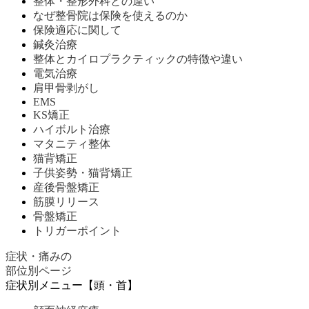
整体・整形外科との違い
なぜ整骨院は保険を使えるのか
保険適応に関して
鍼灸治療
整体とカイロプラクティックの特徴や違い
電気治療
肩甲骨剥がし
EMS
KS矯正
ハイボルト治療
マタニティ整体
猫背矯正
子供姿勢・猫背矯正
産後骨盤矯正
筋膜リリース
骨盤矯正
トリガーポイント
症状・痛みの
部位別ページ
症状別メニュー【頭・首】