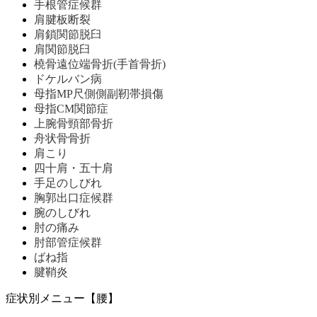
手根管症候群
肩腱板断裂
肩鎖関節脱臼
肩関節脱臼
橈骨遠位端骨折(手首骨折)
ドケルバン病
母指MP尺側側副靭帯損傷
母指CM関節症
上腕骨頸部骨折
舟状骨骨折
肩こり
四十肩・五十肩
手足のしびれ
胸郭出口症候群
腕のしびれ
肘の痛み
肘部管症候群
ばね指
腱鞘炎
症状別メニュー【腰】