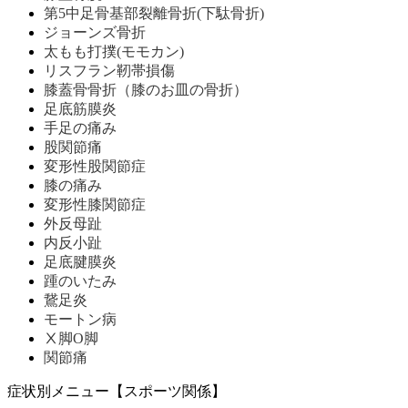
第5中足骨基部裂離骨折(下駄骨折)
ジョーンズ骨折
太もも打撲(モモカン)
リスフラン靭帯損傷
膝蓋骨骨折（膝のお皿の骨折）
足底筋膜炎
手足の痛み
股関節痛
変形性股関節症
膝の痛み
変形性膝関節症
外反母趾
内反小趾
足底腱膜炎
踵のいたみ
鵞足炎
モートン病
Ⅹ脚O脚
関節痛
症状別メニュー【スポーツ関係】