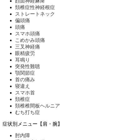
顔面神経麻痺
頚椎症性神経根症
ストレートネック
偏頭痛
頭痛
スマホ頭痛
こめかみ頭痛
三叉神経痛
眼精疲労
耳鳴り
突発性難聴
顎関節症
首の痛み
寝違え
スマホ首
頚椎症
頚椎椎間板ヘルニア
むち打ち症
症状別メニュー【肩・腕】
肘内障