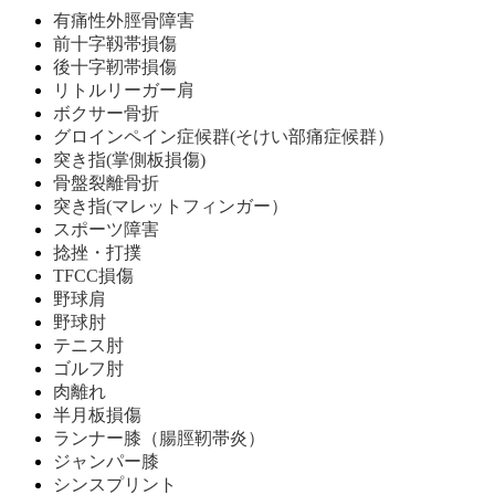
有痛性外脛骨障害
前十字靱帯損傷
後十字靭帯損傷
リトルリーガー肩
ボクサー骨折
グロインペイン症候群(そけい部痛症候群）
突き指(掌側板損傷)
骨盤裂離骨折
突き指(マレットフィンガー）
スポーツ障害
捻挫・打撲
TFCC損傷
野球肩
野球肘
テニス肘
ゴルフ肘
肉離れ
半月板損傷
ランナー膝（腸脛靭帯炎）
ジャンパー膝
シンスプリント