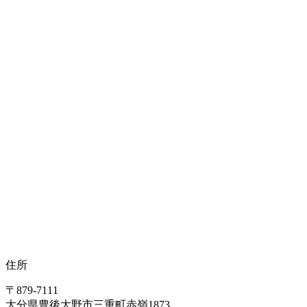
グロインペイン症候群(そけい部痛症候群）
突き指(掌側板損傷)
骨盤裂離骨折
突き指(マレットフィンガー）
スポーツ障害
捻挫・打撲
住所
TFCC損傷
〒879-7111
大分県豊後大野市三重町赤嶺1873