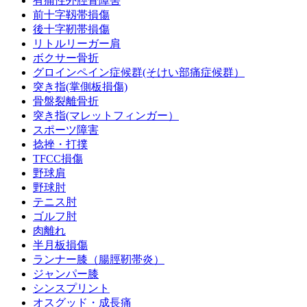
有痛性外脛骨障害
前十字靱帯損傷
後十字靭帯損傷
リトルリーガー肩
ボクサー骨折
グロインペイン症候群(そけい部痛症候群）
突き指(掌側板損傷)
骨盤裂離骨折
突き指(マレットフィンガー）
スポーツ障害
捻挫・打撲
TFCC損傷
野球肩
野球肘
テニス肘
ゴルフ肘
肉離れ
半月板損傷
ランナー膝（腸脛靭帯炎）
ジャンパー膝
シンスプリント
オスグッド・成長痛