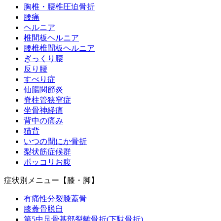
胸椎・腰椎圧迫骨折
腰痛
ヘルニア
初めての方へ
椎間板ヘルニア
腰椎椎間板ヘルニア
ぎっくり腰
スタッフ紹介
反り腰
すべり症
仙腸関節炎
よくある質問
脊柱管狭窄症
坐骨神経痛
背中の痛み
施術計画書
猫背
いつの間にか骨折
患者様のお声一覧
梨状筋症候群
ポッコリお腹
症状別メニュー【膝・脚】
採用情報
有痛性分裂膝蓋骨
膝蓋骨脱臼
鶴崎インスタグラムアカウント
第5中足骨基部裂離骨折(下駄骨折)