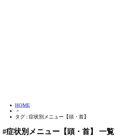
スマホ頭痛
こめかみ頭痛
三叉神経痛
眼精疲労
耳鳴り
突発性難聴
HOME
>
顎関節症
タグ : 症状別メニュー【頭・首】
#症状別メニュー【頭・首】 一覧
首の痛み