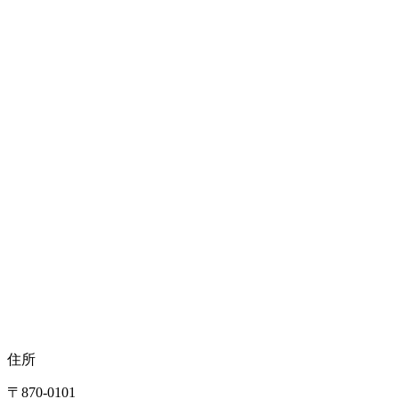
手根管症候群
肩腱板断裂
肩鎖関節脱臼
肩関節脱臼
橈骨遠位端骨折(手首骨折)
ドケルバン病
住所
母指MP尺側側副靭帯損傷
〒870-0101