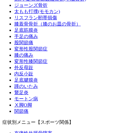
ジョーンズ骨折
太もも打撲(モモカン)
大在インスタグラムアカウント
リスフラン靭帯損傷
膝蓋骨骨折（膝のお皿の骨折）
足底筋膜炎
賀来インスタグラムアカウント
手足の痛み
股関節痛
変形性股関節症
春日インスタグラムアカウント
膝の痛み
変形性膝関節症
外反母趾
会社概要
内反小趾
足底腱膜炎
踵のいたみ
鵞足炎
モートン病
Ⅹ脚O脚
関節痛
症状別メニュー【スポーツ関係】