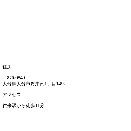
ポッコリお腹
症状別メニュー【膝・脚】
有痛性分裂膝蓋骨
膝蓋骨脱臼
住所
〒870-0849
第5中足骨基部裂離骨折(下駄骨折)
大分県大分市賀来南1丁目1-83
アクセス
ジョーンズ骨折
賀来駅から徒歩11分
太もも打撲(モモカン)