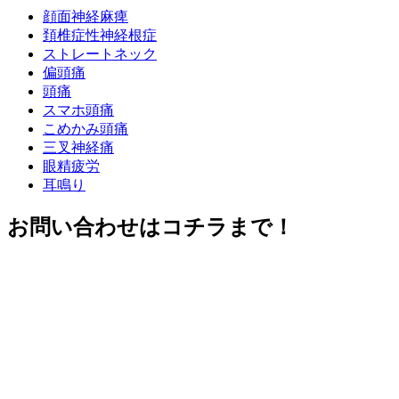
顔面神経麻痺
頚椎症性神経根症
寝違え
ストレートネック
偏頭痛
頭痛
スマホ首
スマホ頭痛
こめかみ頭痛
三叉神経痛
頚椎症
眼精疲労
耳鳴り
頚椎椎間板ヘルニア
お問い合わせはコチラまで！
むち打ち症
症状別メニュー【肩・腕】
肘内障