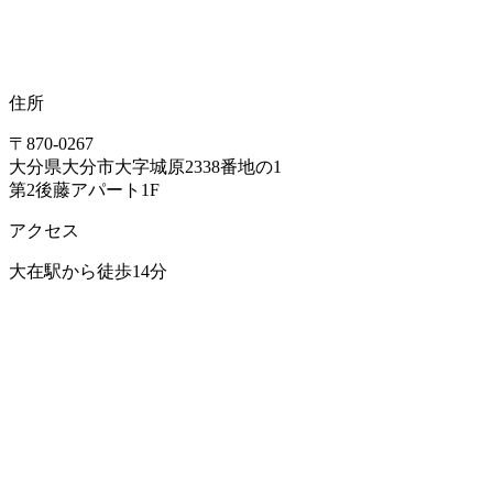
腰痛
住所
ヘルニア
〒870-0267
大分県大分市大字城原2338番地の1
第2後藤アパート1F
椎間板ヘルニア
アクセス
腰椎椎間板ヘルニア
大在駅から徒歩14分
ぎっくり腰
反り腰
すべり症