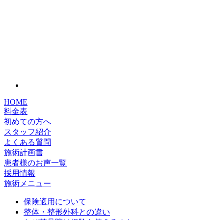
PMS（月経前症候群）
産後うつ病
生理不順
HOME
料金表
PMDD（月経前不快気分障害）
初めての方へ
スタッフ紹介
よくある質問
症状別メニュー【その他】
施術計画書
患者様のお声一覧
採用情報
便秘
施術メニュー
保険適用について
鎖骨骨折
整体・整形外科との違い