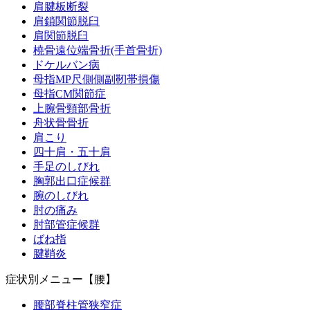
肩腱板断裂
整骨院と病院の上手な通い方
肩鎖関節脱臼
肩関節脱臼
橈骨遠位端骨折(手首骨折)
アクセス・料金表
ドケルバン病
母指MP尺側側副靭帯損傷
健笑堂すぎの樹はりきゅう接骨院 三重院
母指CM関節症
上腕骨頸部骨折
舟状骨骨折
健笑堂整骨院 春日院
肩こり
四十肩・五十肩
手足のしびれ
健笑堂接骨院 鶴崎院
胸郭出口症候群
腕のしびれ
肘の痛み
健笑堂はりきゅう整骨院 大在院
肘部管症候群
ばね指
腱鞘炎
健笑堂かく鍼灸接骨院 賀来院
症状別メニュー【腰】
腰部脊柱管狭窄症
ブログ