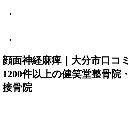
施術メニュー
顔面神経麻痺｜大分市口コミ
1200件以上の健笑堂整骨院・
保険適用について
接骨院
整体・整形外科との違い
なぜ整骨院は保険を使えるのか
保険適応に関して