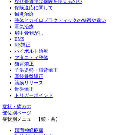
なぜ整骨院は保険を使えるのか
保険適応に関して
冷え性
鍼灸治療
整体とカイロプラクティックの特徴や違い
電気治療
不眠症
肩甲骨剥がし
EMS
KS矯正
睡眠時疲労症候群
ハイボルト治療
マタニティ整体
猫背矯正
めまい・立ちくらみ
子供姿勢・猫背矯正
産後骨盤矯正
筋膜リリース
慢性疲労症候群
骨盤矯正
トリガーポイント
自律神経の乱れ
症状・痛みの
部位別ページ
症状別メニュー【頭・首】
起立性調節障害
顔面神経麻痺