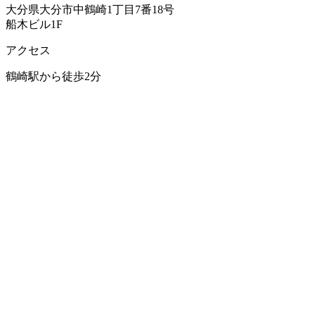
大分県大分市中鶴崎1丁目7番18号
母指CM関節症
船木ビル1F
アクセス
上腕骨頸部骨折
鶴崎駅から徒歩2分
舟状骨骨折
肩こり
四十肩・五十肩
手足のしびれ
胸郭出口症候群