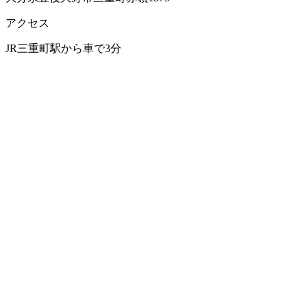
野球肩
アクセス
JR三重町駅から車で3分
野球肘
テニス肘
ゴルフ肘
肉離れ
半月板損傷
ランナー膝（腸脛靭帯炎）