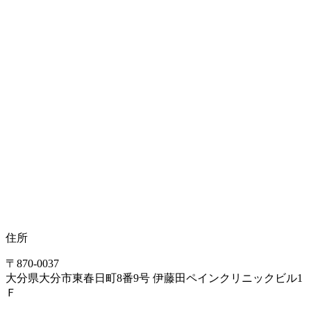
外反母趾
内反小趾
足底腱膜炎
踵のいたみ
鵞足炎
住所
モートン病
〒870-0037
大分県大分市東春日町8番9号 伊藤田ペインクリニックビル1
Ｆ
Ⅹ脚O脚