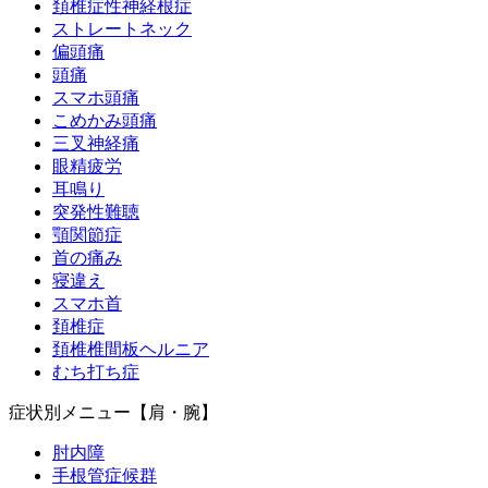
頚椎症性神経根症
神経痛
ストレートネック
偏頭痛
頭痛
肋間神経痛
スマホ頭痛
こめかみ頭痛
三叉神経痛
骨折
眼精疲労
耳鳴り
突発性難聴
交通事故メニュー
顎関節症
首の痛み
寝違え
交通事故に遭ってしまったら
スマホ首
頚椎症
頚椎椎間板ヘルニア
交通事故の保険について
むち打ち症
症状別メニュー【肩・腕】
交通事故施術・むちうち
肘内障
手根管症候群