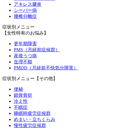
アキレス腱炎
シーバー病
腰椎分離症
症状別メニュー
【女性特有のお悩み】
更年期障害
PMS（月経前症候群）
産後うつ病
生理不順
PMDD（月経前不快気分障害）
症状別メニュー【その他】
便秘
鎖骨骨折
冷え性
不眠症
睡眠時疲労症候群
めまい・立ちくらみ
慢性疲労症候群