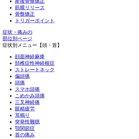
産後骨盤矯正
筋膜リリース
骨盤矯正
トリガーポイント
症状・痛みの
部位別ページ
症状別メニュー【頭・首】
顔面神経麻痺
頚椎症性神経根症
ストレートネック
偏頭痛
頭痛
スマホ頭痛
こめかみ頭痛
三叉神経痛
眼精疲労
耳鳴り
突発性難聴
顎関節症
首の痛み