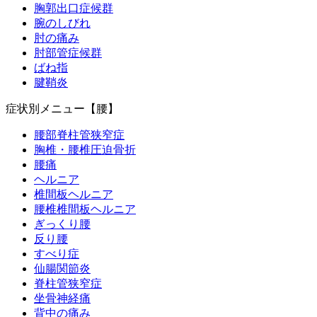
胸郭出口症候群
腕のしびれ
肘の痛み
肘部管症候群
ばね指
腱鞘炎
症状別メニュー【腰】
腰部脊柱管狭窄症
胸椎・腰椎圧迫骨折
腰痛
ヘルニア
椎間板ヘルニア
腰椎椎間板ヘルニア
ぎっくり腰
反り腰
すべり症
仙腸関節炎
脊柱管狭窄症
坐骨神経痛
背中の痛み