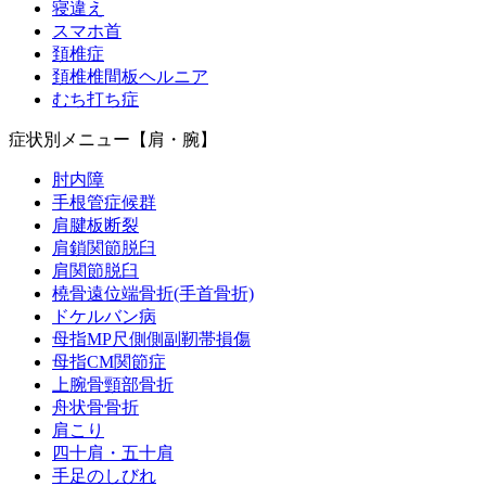
寝違え
スマホ首
頚椎症
頚椎椎間板ヘルニア
むち打ち症
症状別メニュー【肩・腕】
肘内障
手根管症候群
肩腱板断裂
肩鎖関節脱臼
肩関節脱臼
橈骨遠位端骨折(手首骨折)
ドケルバン病
母指MP尺側側副靭帯損傷
母指CM関節症
上腕骨頸部骨折
舟状骨骨折
肩こり
四十肩・五十肩
手足のしびれ