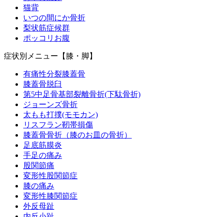
猫背
いつの間にか骨折
梨状筋症候群
ポッコリお腹
症状別メニュー【膝・脚】
有痛性分裂膝蓋骨
膝蓋骨脱臼
第5中足骨基部裂離骨折(下駄骨折)
ジョーンズ骨折
太もも打撲(モモカン)
リスフラン靭帯損傷
膝蓋骨骨折（膝のお皿の骨折）
足底筋膜炎
手足の痛み
股関節痛
変形性股関節症
膝の痛み
変形性膝関節症
外反母趾
内反小趾