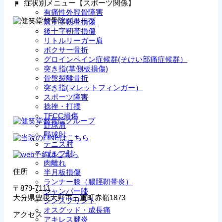
症状別メニュー【スポーツ関係】
Ｆ
有痛性外脛骨障害
前十字靱帯損傷
後十字靭帯損傷
リトルリーガー肩
ボクサー骨折
グロインペイン症候群(そけい部痛症候群）
突き指(掌側板損傷)
骨盤裂離骨折
突き指(マレットフィンガー）
スポーツ障害
捻挫・打撲
TFCC損傷
野球肩
野球肘
テニス肘
ゴルフ肘
肉離れ
住所
半月板損傷
ランナー膝（腸脛靭帯炎）
〒879-7111
ジャンパー膝
大分県豊後大野市三重町赤嶺1873
シンスプリント
オスグッド・成長痛
アクセス
アキレス腱炎