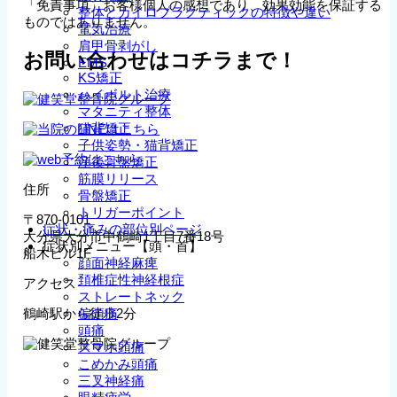
「免責事項」お客様個人の感想であり、効果効能を保証する
整体とカイロプラクティックの特徴や違い
ものではありません。
電気治療
肩甲骨剥がし
お問い合わせはコチラまで！
EMS
KS矯正
ハイボルト治療
マタニティ整体
猫背矯正
子供姿勢・猫背矯正
産後骨盤矯正
筋膜リリース
住所
骨盤矯正
トリガーポイント
〒870-0101
症状・痛みの部位別ページ
大分県大分市中鶴崎1丁目7番18号
症状別メニュー【頭・首】
船木ビル1F
顔面神経麻痺
頚椎症性神経根症
アクセス
ストレートネック
鶴崎駅から徒歩2分
偏頭痛
頭痛
スマホ頭痛
こめかみ頭痛
三叉神経痛