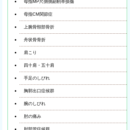
母指MP尺側側副靭帯損傷
母指CM関節症
上腕骨頸部骨折
舟状骨骨折
肩こり
四十肩・五十肩
手足のしびれ
胸郭出口症候群
腕のしびれ
肘の痛み
肘部管症候群