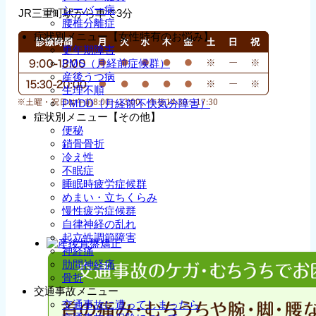
シーバー病
JR三重町駅から車で3分
腰椎分離症
症状別メニュー【女性特有のお悩み】
更年期障害
PMS（月経前症候群）
産後うつ病
生理不順
PMDD（月経前不快気分障害）
症状別メニュー【その他】
便秘
鎖骨骨折
冷え性
不眠症
睡眠時疲労症候群
めまい・立ちくらみ
慢性疲労症候群
自律神経の乱れ
起立性調節障害
神経痛
肋間神経痛
骨折
交通事故メニュー
交通事故に遭ってしまったら