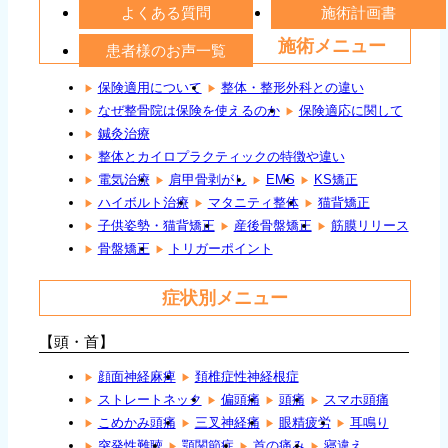
よくある質問
施術計画書
施術メニュー
患者様のお声一覧
保険適用について
整体・整形外科との違い
なぜ整骨院は保険を使えるのか
保険適応に関して
鍼灸治療
整体とカイロプラクティックの特徴や違い
電気治療
肩甲骨剥がし
EMS
KS矯正
ハイボルト治療
マタニティ整体
猫背矯正
子供姿勢・猫背矯正
産後骨盤矯正
筋膜リリース
骨盤矯正
トリガーポイント
症状別メニュー
【頭・首】
顔面神経麻痺
頚椎症性神経根症
ストレートネック
偏頭痛
頭痛
スマホ頭痛
こめかみ頭痛
三叉神経痛
眼精疲労
耳鳴り
突発性難聴
顎関節症
首の痛み
寝違え