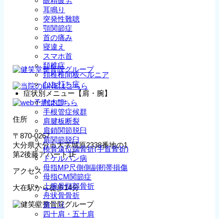
眼精疲労
耳鳴り
突発性難聴
顎関節症
首の痛み
寝違え
スマホ首
頚椎症
頚椎椎間板ヘルニア
むち打ち症
症状別メニュー【肩・腕】
肘内障
手根管症候群
住所
肩腱板断裂
肩鎖関節脱臼
〒870-0267
肩関節脱臼
大分県大分市大字城原2338番地の1
橈骨遠位端骨折(手首骨折)
第2後藤アパート1F
ドケルバン病
母指MP尺側側副靭帯損傷
アクセス
母指CM関節症
上腕骨頸部骨折
大在駅から徒歩14分
舟状骨骨折
肩こり
四十肩・五十肩