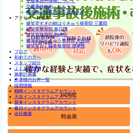
交通事故の保険について
交通事故施術・むちうち
整骨院と病院の上手な通い方
アクセス・料金表
健笑堂すぎの樹はりきゅう接骨院 三重院
健笑堂整骨院 春日院
健笑堂接骨院 鶴崎院
健笑堂はりきゅう整骨院 大在院
健笑堂かく鍼灸接骨院 賀来院
ブログ
初めての方へ
スタッフ紹介
よくある質問
施術計画書
患者様のお声一覧
採用情報
鶴崎インスタグラムアカウント
HOME
大在インスタグラムアカウント
賀来インスタグラムアカウント
春日インスタグラムアカウント
会社概要
料金表