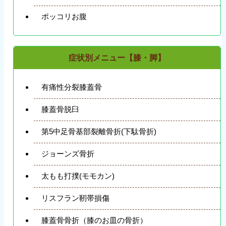
ポッコリお腹
症状別メニュー【膝・脚】
有痛性分裂膝蓋骨
膝蓋骨脱臼
第5中足骨基部裂離骨折(下駄骨折)
ジョーンズ骨折
太もも打撲(モモカン)
リスフラン靭帯損傷
膝蓋骨骨折（膝のお皿の骨折）