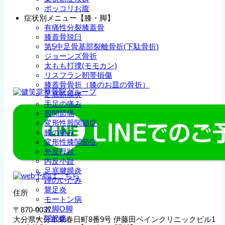
ポッコリお腹
症状別メニュー【膝・脚】
有痛性分裂膝蓋骨
膝蓋骨脱臼
第5中足骨基部裂離骨折(下駄骨折)
ジョーンズ骨折
太もも打撲(モモカン)
リスフラン靭帯損傷
膝蓋骨骨折（膝のお皿の骨折）
足底筋膜炎
手足の痛み
股関節痛
変形性股関節症
膝の痛み
変形性膝関節症
外反母趾
内反小趾
足底腱膜炎
踵のいたみ
鵞足炎
住所
モートン病
Ⅹ脚O脚
〒870-0037
関節痛
大分県大分市東春日町8番9号 伊藤田ペインクリニックビル1