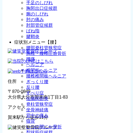
手足のしびれ
胸郭出口症候群
腕のしびれ
肘の痛み
肘部管症候群
ばね指
腱鞘炎
症状別メニュー【腰】
腰部脊柱管狭窄症
胸椎・腰椎圧迫骨折
腰痛
ヘルニア
椎間板ヘルニア
腰椎椎間板ヘルニア
住所
ぎっくり腰
反り腰
〒870-0849
すべり症
大分県大分市賀来南1丁目1-83
仙腸関節炎
脊柱管狭窄症
アクセス
坐骨神経痛
背中の痛み
賀来駅から徒歩11分
猫背
いつの間にか骨折
梨状筋症候群