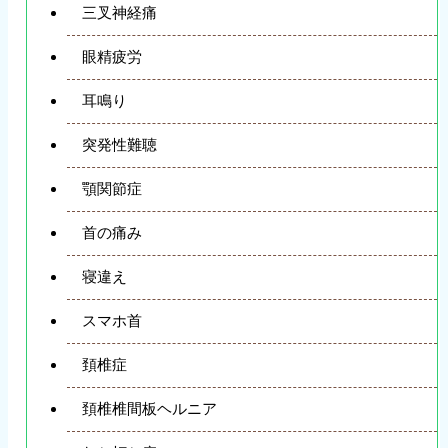
三叉神経痛
眼精疲労
耳鳴り
突発性難聴
顎関節症
首の痛み
寝違え
スマホ首
頚椎症
頚椎椎間板ヘルニア