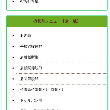
むち打ち症
症状別メニュー【肩・腕】
肘内障
手根管症候群
肩腱板断裂
肩鎖関節脱臼
肩関節脱臼
橈骨遠位端骨折(手首骨折)
ドケルバン病