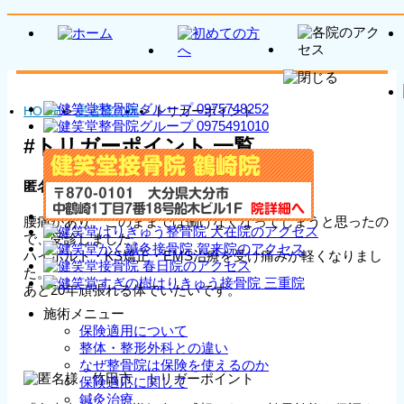
HOME
>
患者様の声
>
トリガーポイント
#トリガーポイント 一覧
匿名様 竹田市 トリガーポイント
腰痛があり、このままでは働けなくなってしまうと思ったの
で、受診しました。
ハイボルト・KS矯正・EMS治療を受け痛みが軽くなりまし
た。
あと20年頑張れる体でいたいです。
施術メニュー
保険適用について
整体・整形外科との違い
なぜ整骨院は保険を使えるのか
保険適応に関して
鍼灸治療