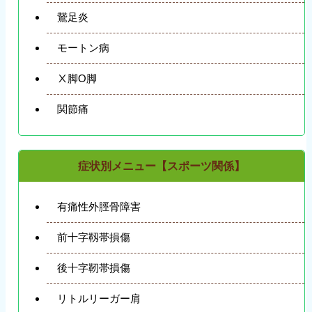
鵞足炎
モートン病
Ⅹ脚O脚
関節痛
症状別メニュー【スポーツ関係】
有痛性外脛骨障害
前十字靱帯損傷
後十字靭帯損傷
リトルリーガー肩