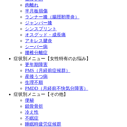
肉離れ
半月板損傷
ランナー膝（腸脛靭帯炎）
ジャンパー膝
シンスプリント
オスグッド・成長痛
アキレス腱炎
シーバー病
腰椎分離症
症状別メニュー【女性特有のお悩み】
更年期障害
PMS（月経前症候群）
産後うつ病
生理不順
PMDD（月経前不快気分障害）
症状別メニュー【その他】
便秘
鎖骨骨折
冷え性
不眠症
睡眠時疲労症候群