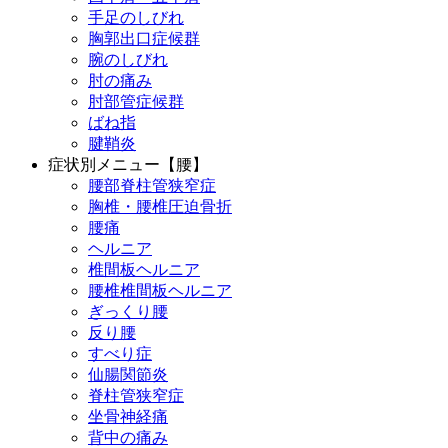
手足のしびれ
胸郭出口症候群
腕のしびれ
肘の痛み
肘部管症候群
ばね指
腱鞘炎
症状別メニュー【腰】
腰部脊柱管狭窄症
胸椎・腰椎圧迫骨折
腰痛
ヘルニア
椎間板ヘルニア
腰椎椎間板ヘルニア
ぎっくり腰
反り腰
すべり症
仙腸関節炎
脊柱管狭窄症
坐骨神経痛
背中の痛み