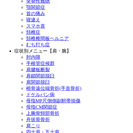
突発性難聴
顎関節症
首の痛み
寝違え
スマホ首
頚椎症
頚椎椎間板ヘルニア
むち打ち症
症状別メニュー【肩・腕】
肘内障
手根管症候群
肩腱板断裂
肩鎖関節脱臼
肩関節脱臼
橈骨遠位端骨折(手首骨折)
ドケルバン病
母指MP尺側側副靭帯損傷
母指CM関節症
上腕骨頸部骨折
舟状骨骨折
肩こり
四十肩・五十肩