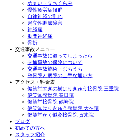
めまい・立ちくらみ
慢性疲労症候群
自律神経の乱れ
起立性調節障害
神経痛
肋間神経痛
骨折
交通事故メニュー
交通事故に遭ってしまったら
交通事故の保険について
交通事故施術・むちうち
整骨院と病院の上手な通い方
アクセス・料金表
健笑堂すぎの樹はりきゅう接骨院 三重院
健笑堂整骨院 春日院
健笑堂接骨院 鶴崎院
健笑堂はりきゅう整骨院 大在院
健笑堂かく鍼灸接骨院 賀来院
ブログ
初めての方へ
スタッフ紹介