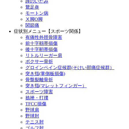
踵のいたみ
鵞足炎
モートン病
Ⅹ脚O脚
関節痛
症状別メニュー【スポーツ関係】
有痛性外脛骨障害
前十字靱帯損傷
後十字靭帯損傷
リトルリーガー肩
ボクサー骨折
グロインペイン症候群(そけい部痛症候群）
突き指(掌側板損傷)
骨盤裂離骨折
突き指(マレットフィンガー）
スポーツ障害
捻挫・打撲
TFCC損傷
野球肩
野球肘
テニス肘
ゴルフ肘