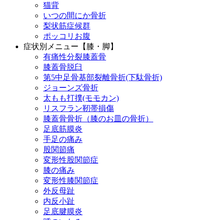
猫背
いつの間にか骨折
梨状筋症候群
ポッコリお腹
症状別メニュー【膝・脚】
有痛性分裂膝蓋骨
膝蓋骨脱臼
第5中足骨基部裂離骨折(下駄骨折)
ジョーンズ骨折
太もも打撲(モモカン)
リスフラン靭帯損傷
膝蓋骨骨折（膝のお皿の骨折）
足底筋膜炎
手足の痛み
股関節痛
変形性股関節症
膝の痛み
変形性膝関節症
外反母趾
内反小趾
足底腱膜炎