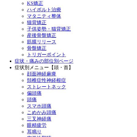
KS矯正
ハイボルト治療
マタニティ整体
猫背矯正
子供姿勢・猫背矯正
産後骨盤矯正
筋膜リリース
骨盤矯正
トリガーポイント
症状・痛みの部位別ページ
症状別メニュー【頭・首】
顔面神経麻痺
頚椎症性神経根症
ストレートネック
偏頭痛
頭痛
スマホ頭痛
こめかみ頭痛
三叉神経痛
眼精疲労
耳鳴り