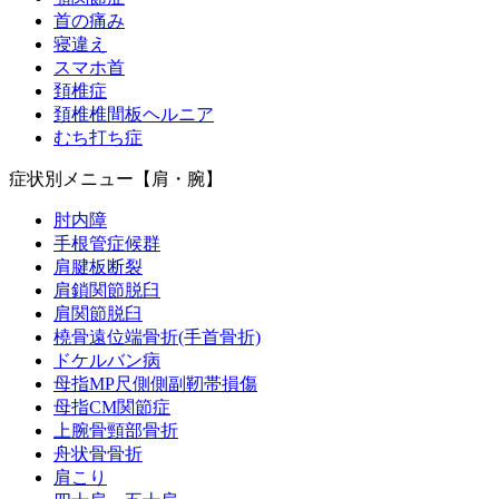
首の痛み
寝違え
スマホ首
頚椎症
頚椎椎間板ヘルニア
むち打ち症
症状別メニュー【肩・腕】
肘内障
手根管症候群
肩腱板断裂
肩鎖関節脱臼
肩関節脱臼
橈骨遠位端骨折(手首骨折)
ドケルバン病
母指MP尺側側副靭帯損傷
母指CM関節症
上腕骨頸部骨折
舟状骨骨折
肩こり