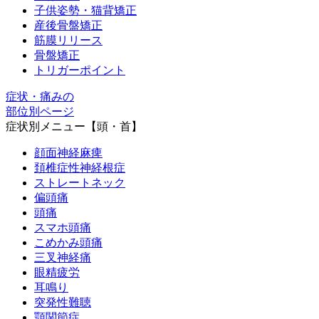
子供姿勢・猫背矯正
産後骨盤矯正
筋膜リリース
骨盤矯正
トリガーポイント
症状・痛みの
部位別ページ
症状別メニュー【頭・首】
顔面神経麻痺
頚椎症性神経根症
ストレートネック
偏頭痛
頭痛
スマホ頭痛
こめかみ頭痛
三叉神経痛
眼精疲労
耳鳴り
突発性難聴
顎関節症