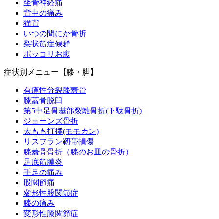
坐骨神経痛
背中の痛み
猫背
いつの間にか骨折
梨状筋症候群
ポッコリお腹
症状別メニュー【膝・脚】
有痛性分裂膝蓋骨
膝蓋骨脱臼
第5中足骨基部裂離骨折(下駄骨折)
ジョーンズ骨折
太もも打撲(モモカン)
リスフラン靭帯損傷
膝蓋骨骨折（膝のお皿の骨折）
足底筋膜炎
手足の痛み
股関節痛
変形性股関節症
膝の痛み
変形性膝関節症