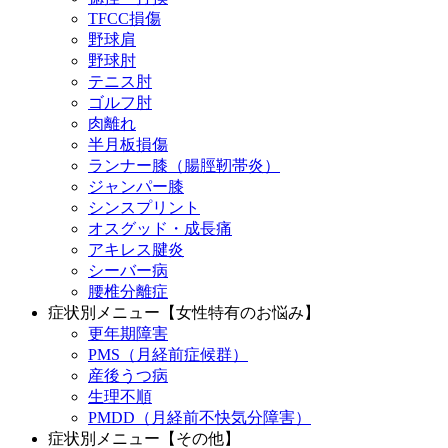
TFCC損傷
野球肩
野球肘
テニス肘
ゴルフ肘
肉離れ
半月板損傷
ランナー膝（腸脛靭帯炎）
ジャンパー膝
シンスプリント
オスグッド・成長痛
アキレス腱炎
シーバー病
腰椎分離症
症状別メニュー【女性特有のお悩み】
更年期障害
PMS（月経前症候群）
産後うつ病
生理不順
PMDD（月経前不快気分障害）
症状別メニュー【その他】