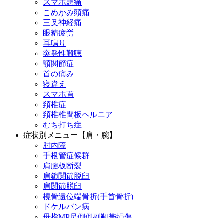
スマホ頭痛
こめかみ頭痛
三叉神経痛
眼精疲労
耳鳴り
突発性難聴
顎関節症
首の痛み
寝違え
スマホ首
頚椎症
頚椎椎間板ヘルニア
むち打ち症
症状別メニュー【肩・腕】
肘内障
手根管症候群
肩腱板断裂
肩鎖関節脱臼
肩関節脱臼
橈骨遠位端骨折(手首骨折)
ドケルバン病
母指MP尺側側副靭帯損傷