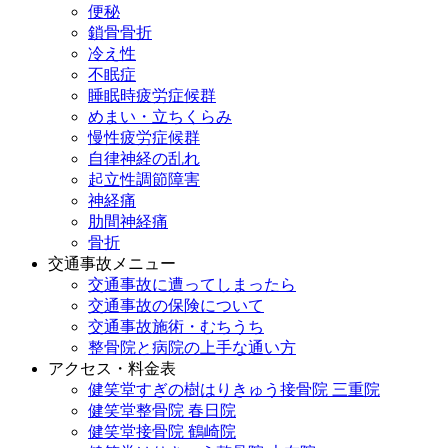
便秘
鎖骨骨折
冷え性
不眠症
睡眠時疲労症候群
めまい・立ちくらみ
慢性疲労症候群
自律神経の乱れ
起立性調節障害
神経痛
肋間神経痛
骨折
交通事故メニュー
交通事故に遭ってしまったら
交通事故の保険について
交通事故施術・むちうち
整骨院と病院の上手な通い方
アクセス・料金表
健笑堂すぎの樹はりきゅう接骨院 三重院
健笑堂整骨院 春日院
健笑堂接骨院 鶴崎院