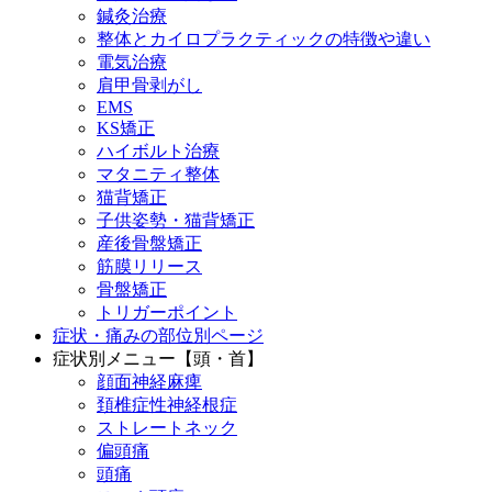
鍼灸治療
整体とカイロプラクティックの特徴や違い
電気治療
肩甲骨剥がし
EMS
KS矯正
ハイボルト治療
マタニティ整体
猫背矯正
子供姿勢・猫背矯正
産後骨盤矯正
筋膜リリース
骨盤矯正
トリガーポイント
症状・痛みの部位別ページ
症状別メニュー【頭・首】
顔面神経麻痺
頚椎症性神経根症
ストレートネック
偏頭痛
頭痛