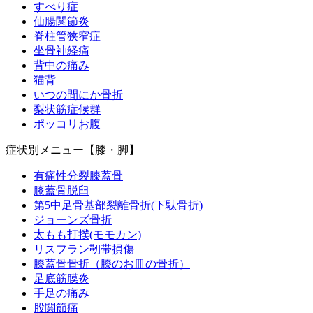
すべり症
仙腸関節炎
脊柱管狭窄症
坐骨神経痛
背中の痛み
猫背
いつの間にか骨折
梨状筋症候群
ポッコリお腹
症状別メニュー【膝・脚】
有痛性分裂膝蓋骨
膝蓋骨脱臼
第5中足骨基部裂離骨折(下駄骨折)
ジョーンズ骨折
太もも打撲(モモカン)
リスフラン靭帯損傷
膝蓋骨骨折（膝のお皿の骨折）
足底筋膜炎
手足の痛み
股関節痛