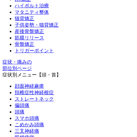
ハイボルト治療
マタニティ整体
猫背矯正
子供姿勢・猫背矯正
産後骨盤矯正
筋膜リリース
骨盤矯正
トリガーポイント
症状・痛みの
部位別ページ
症状別メニュー【頭・首】
顔面神経麻痺
頚椎症性神経根症
ストレートネック
偏頭痛
頭痛
スマホ頭痛
こめかみ頭痛
三叉神経痛