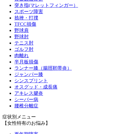
突き指(マレットフィンガー）
スポーツ障害
捻挫・打撲
TFCC損傷
野球肩
野球肘
テニス肘
ゴルフ肘
肉離れ
半月板損傷
ランナー膝（腸脛靭帯炎）
ジャンパー膝
シンスプリント
オスグッド・成長痛
アキレス腱炎
シーバー病
腰椎分離症
症状別メニュー
【女性特有のお悩み】