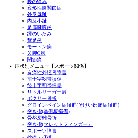
膝の痛み
変形性膝関節症
外反母趾
内反小趾
足底腱膜炎
踵のいたみ
鵞足炎
モートン病
Ⅹ脚O脚
関節痛
症状別メニュー【スポーツ関係】
有痛性外脛骨障害
前十字靱帯損傷
後十字靭帯損傷
リトルリーガー肩
ボクサー骨折
グロインペイン症候群(そけい部痛症候群）
突き指(掌側板損傷)
骨盤裂離骨折
突き指(マレットフィンガー）
スポーツ障害
捻挫・打撲