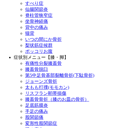
すべり症
仙腸関節炎
脊柱管狭窄症
坐骨神経痛
背中の痛み
猫背
いつの間にか骨折
梨状筋症候群
ポッコリお腹
症状別メニュー【膝・脚】
有痛性分裂膝蓋骨
膝蓋骨脱臼
第5中足骨基部裂離骨折(下駄骨折)
ジョーンズ骨折
太もも打撲(モモカン)
リスフラン靭帯損傷
膝蓋骨骨折（膝のお皿の骨折）
足底筋膜炎
手足の痛み
股関節痛
変形性股関節症