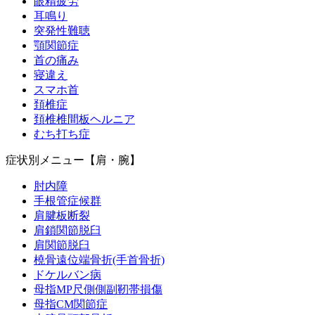
眼精疲労
耳鳴り
突発性難聴
顎関節症
首の痛み
寝違え
スマホ首
頚椎症
頚椎椎間板ヘルニア
むち打ち症
症状別メニュー【肩・腕】
肘内障
手根管症候群
肩腱板断裂
肩鎖関節脱臼
肩関節脱臼
橈骨遠位端骨折(手首骨折)
ドケルバン病
母指MP尺側側副靭帯損傷
母指CM関節症