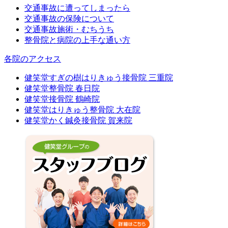
交通事故に遭ってしまったら
交通事故の保険について
交通事故施術・むちうち
整骨院と病院の上手な通い方
各院のアクセス
健笑堂すぎの樹はりきゅう接骨院 三重院
健笑堂整骨院 春日院
健笑堂接骨院 鶴崎院
健笑堂はりきゅう整骨院 大在院
健笑堂かく鍼灸接骨院 賀来院