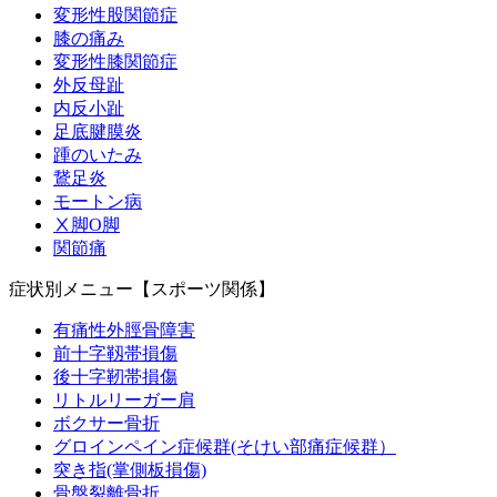
変形性股関節症
膝の痛み
変形性膝関節症
外反母趾
内反小趾
足底腱膜炎
踵のいたみ
鵞足炎
モートン病
Ⅹ脚O脚
関節痛
症状別メニュー【スポーツ関係】
有痛性外脛骨障害
前十字靱帯損傷
後十字靭帯損傷
リトルリーガー肩
ボクサー骨折
グロインペイン症候群(そけい部痛症候群）
突き指(掌側板損傷)
骨盤裂離骨折