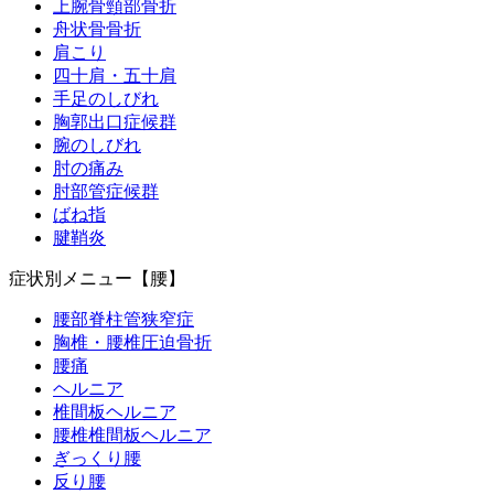
上腕骨頸部骨折
舟状骨骨折
肩こり
四十肩・五十肩
手足のしびれ
胸郭出口症候群
腕のしびれ
肘の痛み
肘部管症候群
ばね指
腱鞘炎
症状別メニュー【腰】
腰部脊柱管狭窄症
胸椎・腰椎圧迫骨折
腰痛
ヘルニア
椎間板ヘルニア
腰椎椎間板ヘルニア
ぎっくり腰
反り腰