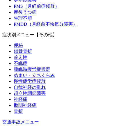
更年期障害
PMS（月経前症候群）
産後うつ病
生理不順
PMDD（月経前不快気分障害）
症状別メニュー【その他】
便秘
鎖骨骨折
冷え性
不眠症
睡眠時疲労症候群
めまい・立ちくらみ
慢性疲労症候群
自律神経の乱れ
起立性調節障害
神経痛
肋間神経痛
骨折
交通事故メニュー