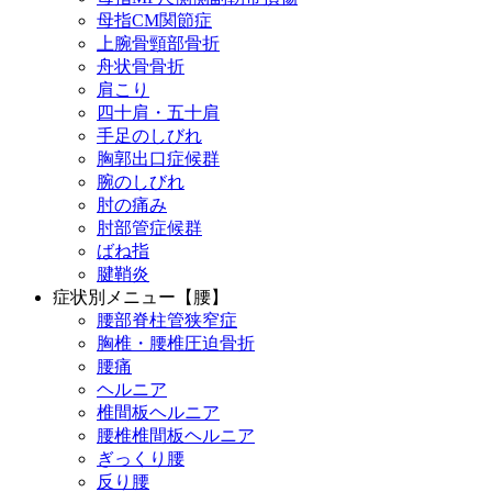
母指CM関節症
上腕骨頸部骨折
舟状骨骨折
肩こり
四十肩・五十肩
手足のしびれ
胸郭出口症候群
腕のしびれ
肘の痛み
肘部管症候群
ばね指
腱鞘炎
症状別メニュー【腰】
腰部脊柱管狭窄症
胸椎・腰椎圧迫骨折
腰痛
ヘルニア
椎間板ヘルニア
腰椎椎間板ヘルニア
ぎっくり腰
反り腰