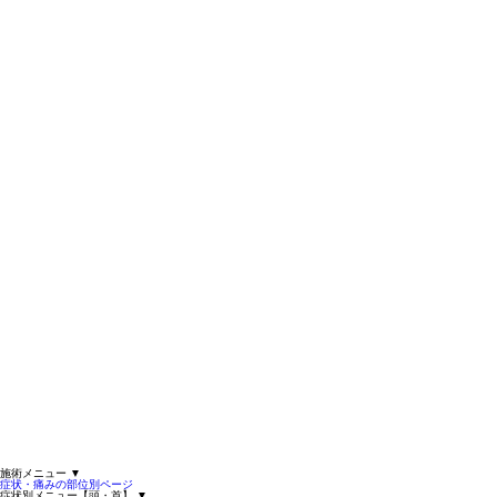
施術メニュー
▼
症状・痛みの部位別ページ
症状別メニュー【頭・首】
▼