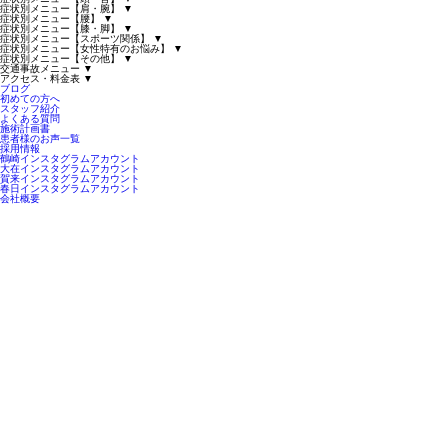
症状別メニュー【肩・腕】
▼
症状別メニュー【腰】
▼
症状別メニュー【膝・脚】
▼
症状別メニュー【スポーツ関係】
▼
症状別メニュー【女性特有のお悩み】
▼
症状別メニュー【その他】
▼
交通事故メニュー
▼
アクセス・料金表
▼
ブログ
初めての方へ
スタッフ紹介
よくある質問
施術計画書
患者様のお声一覧
採用情報
鶴崎インスタグラムアカウント
大在インスタグラムアカウント
賀来インスタグラムアカウント
春日インスタグラムアカウント
会社概要