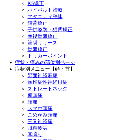
KS矯正
ハイボルト治療
マタニティ整体
猫背矯正
子供姿勢・猫背矯正
産後骨盤矯正
筋膜リリース
骨盤矯正
トリガーポイント
症状・痛みの部位別ページ
症状別メニュー【頭・首】
顔面神経麻痺
頚椎症性神経根症
ストレートネック
偏頭痛
頭痛
スマホ頭痛
こめかみ頭痛
三叉神経痛
眼精疲労
耳鳴り