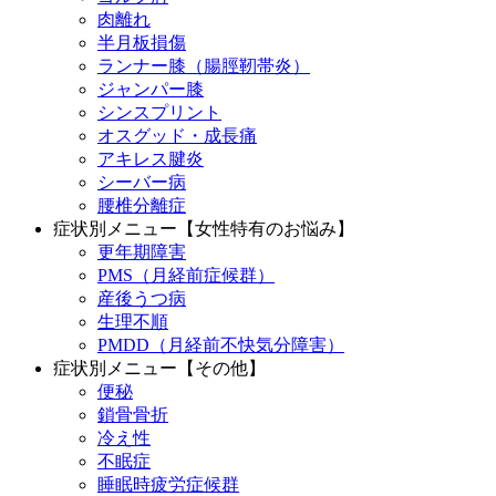
肉離れ
半月板損傷
ランナー膝（腸脛靭帯炎）
ジャンパー膝
シンスプリント
オスグッド・成長痛
アキレス腱炎
シーバー病
腰椎分離症
症状別メニュー【女性特有のお悩み】
更年期障害
PMS（月経前症候群）
産後うつ病
生理不順
PMDD（月経前不快気分障害）
症状別メニュー【その他】
便秘
鎖骨骨折
冷え性
不眠症
睡眠時疲労症候群