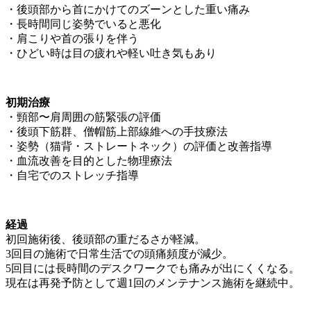
・後頭部から首にかけてのズーンとした重い痛み
・長時間同じ姿勢でいると悪化
・肩こりや首の張りを伴う
・ひどい時は目の疲れや軽い吐き気もあり
初期治療
・頸部〜肩周囲の筋緊張の評価
・後頭下筋群、僧帽筋上部線維への手技療法
・姿勢（猫背・ストレートネック）の評価と改善指導
・血流改善を目的とした物理療法
・自宅でのストレッチ指導
経過
初回施術後、後頭部の重だるさが軽減。
3回目の施術で日常生活での頭痛頻度が減少。
5回目には長時間のデスクワークでも痛みが出にくくなる。
現在は再発予防として週1回のメンテナンス施術を継続中。