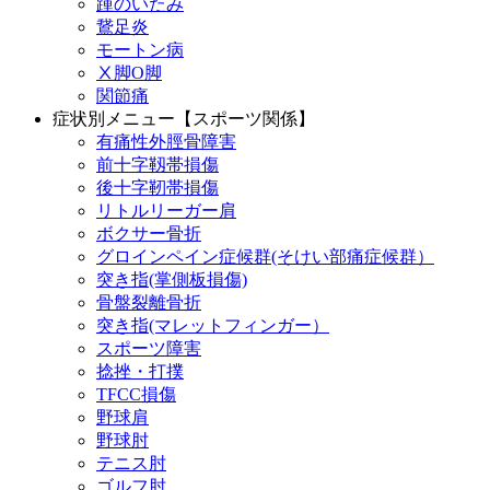
踵のいたみ
鵞足炎
モートン病
Ⅹ脚O脚
関節痛
症状別メニュー【スポーツ関係】
有痛性外脛骨障害
前十字靱帯損傷
後十字靭帯損傷
リトルリーガー肩
ボクサー骨折
グロインペイン症候群(そけい部痛症候群）
突き指(掌側板損傷)
骨盤裂離骨折
突き指(マレットフィンガー）
スポーツ障害
捻挫・打撲
TFCC損傷
野球肩
野球肘
テニス肘
ゴルフ肘