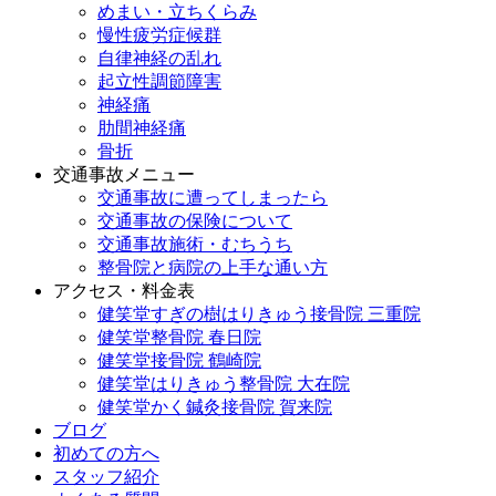
めまい・立ちくらみ
慢性疲労症候群
自律神経の乱れ
起立性調節障害
神経痛
肋間神経痛
骨折
交通事故メニュー
交通事故に遭ってしまったら
交通事故の保険について
交通事故施術・むちうち
整骨院と病院の上手な通い方
アクセス・料金表
健笑堂すぎの樹はりきゅう接骨院 三重院
健笑堂整骨院 春日院
健笑堂接骨院 鶴崎院
健笑堂はりきゅう整骨院 大在院
健笑堂かく鍼灸接骨院 賀来院
ブログ
初めての方へ
スタッフ紹介