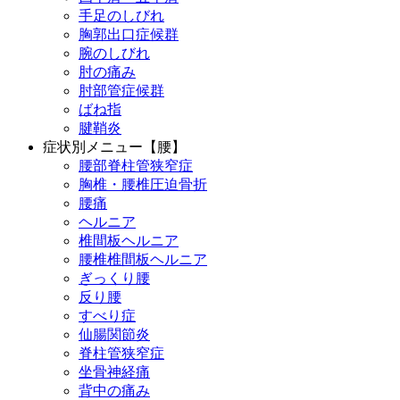
手足のしびれ
胸郭出口症候群
腕のしびれ
肘の痛み
肘部管症候群
ばね指
腱鞘炎
症状別メニュー【腰】
腰部脊柱管狭窄症
胸椎・腰椎圧迫骨折
腰痛
ヘルニア
椎間板ヘルニア
腰椎椎間板ヘルニア
ぎっくり腰
反り腰
すべり症
仙腸関節炎
脊柱管狭窄症
坐骨神経痛
背中の痛み