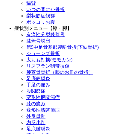
猫背
いつの間にか骨折
梨状筋症候群
ポッコリお腹
症状別メニュー【膝・脚】
有痛性分裂膝蓋骨
膝蓋骨脱臼
第5中足骨基部裂離骨折(下駄骨折)
ジョーンズ骨折
太もも打撲(モモカン)
リスフラン靭帯損傷
膝蓋骨骨折（膝のお皿の骨折）
足底筋膜炎
手足の痛み
股関節痛
変形性股関節症
膝の痛み
変形性膝関節症
外反母趾
内反小趾
足底腱膜炎