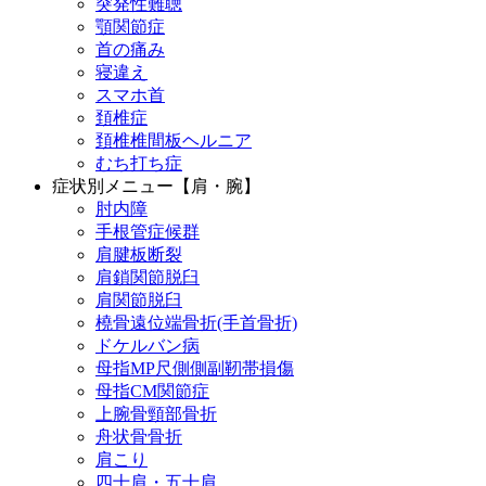
突発性難聴
顎関節症
首の痛み
寝違え
スマホ首
頚椎症
頚椎椎間板ヘルニア
むち打ち症
症状別メニュー【肩・腕】
肘内障
手根管症候群
肩腱板断裂
肩鎖関節脱臼
肩関節脱臼
橈骨遠位端骨折(手首骨折)
ドケルバン病
母指MP尺側側副靭帯損傷
母指CM関節症
上腕骨頸部骨折
舟状骨骨折
肩こり
四十肩・五十肩