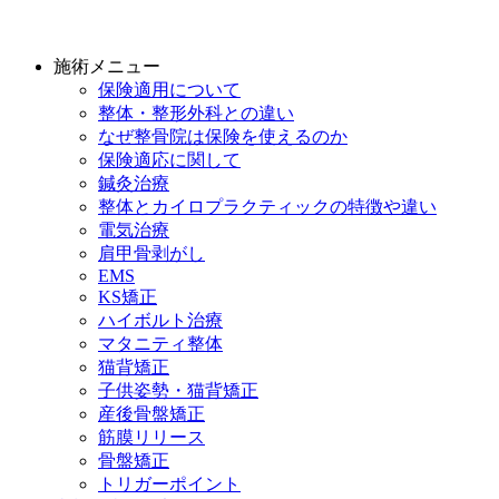
施術メニュー
保険適用について
整体・整形外科との違い
なぜ整骨院は保険を使えるのか
保険適応に関して
鍼灸治療
整体とカイロプラクティックの特徴や違い
電気治療
肩甲骨剥がし
EMS
KS矯正
ハイボルト治療
マタニティ整体
猫背矯正
子供姿勢・猫背矯正
産後骨盤矯正
筋膜リリース
骨盤矯正
トリガーポイント