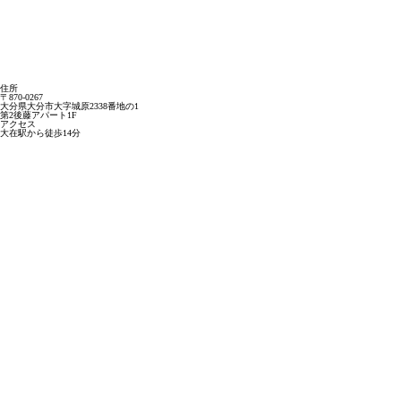
住所
〒870-0267
大分県大分市大字城原2338番地の1
第2後藤アパート1F
アクセス
大在駅から徒歩14分