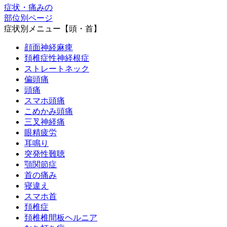
症状・痛みの
部位別ページ
症状別メニュー【頭・首】
顔面神経麻痺
頚椎症性神経根症
ストレートネック
偏頭痛
頭痛
スマホ頭痛
こめかみ頭痛
三叉神経痛
眼精疲労
耳鳴り
突発性難聴
顎関節症
首の痛み
寝違え
スマホ首
頚椎症
頚椎椎間板ヘルニア