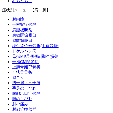
むち打ち症
症状別メニュー【肩・腕】
肘内障
手根管症候群
肩腱板断裂
肩鎖関節脱臼
肩関節脱臼
橈骨遠位端骨折(手首骨折)
ドケルバン病
母指MP尺側側副靭帯損傷
母指CM関節症
上腕骨頸部骨折
舟状骨骨折
肩こり
四十肩・五十肩
手足のしびれ
胸郭出口症候群
腕のしびれ
肘の痛み
肘部管症候群