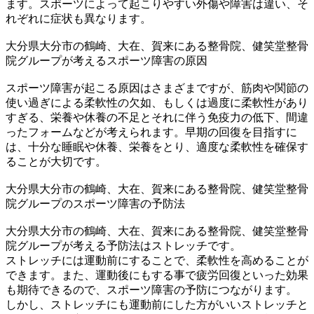
ます。スポーツによって起こりやすい外傷や障害は違い、そ
れぞれに症状も異なります。
大分県大分市の鶴崎、大在、賀来にある整骨院、健笑堂整骨
院グループが考えるスポーツ障害の原因
スポーツ障害が起こる原因はさまざまですが、
筋肉や関節
の
使い過ぎによる柔軟性の欠如、もしくは過度
に
柔軟性
があり
すぎる
、
栄養や休養の不足とそれに伴う免疫力の低下、間違
ったフォームなどが考えられます。早期の回復を目指すに
は、十分な睡眠や休養、栄養をとり、適度な柔軟性を確保す
ることが大切です。
大分県大分市の鶴崎、大在、賀来にある整骨院、健笑堂整骨
院グループのスポーツ障害の予防法
大分県大分市の鶴崎、大在、賀来にある整骨院、健笑堂整骨
院グループが考える予防法はストレッチです。
ストレッチには運動前にすることで、柔軟性を高めることが
できます。また、運動後にもする事で疲労回復といった効果
も期待できるので、スポーツ障害の予防につながります。
しかし、ストレッチにも運動前にした方がいいストレッチと