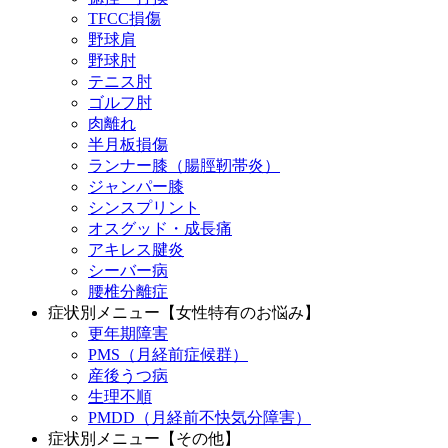
TFCC損傷
野球肩
野球肘
テニス肘
ゴルフ肘
肉離れ
半月板損傷
ランナー膝（腸脛靭帯炎）
ジャンパー膝
シンスプリント
オスグッド・成長痛
アキレス腱炎
シーバー病
腰椎分離症
症状別メニュー【女性特有のお悩み】
更年期障害
PMS（月経前症候群）
産後うつ病
生理不順
PMDD（月経前不快気分障害）
症状別メニュー【その他】