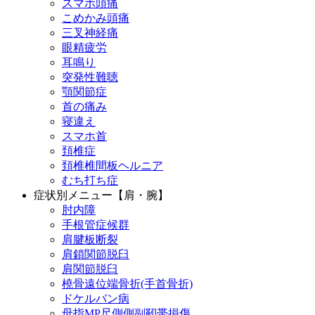
スマホ頭痛
こめかみ頭痛
三叉神経痛
眼精疲労
耳鳴り
突発性難聴
顎関節症
首の痛み
寝違え
スマホ首
頚椎症
頚椎椎間板ヘルニア
むち打ち症
症状別メニュー【肩・腕】
肘内障
手根管症候群
肩腱板断裂
肩鎖関節脱臼
肩関節脱臼
橈骨遠位端骨折(手首骨折)
ドケルバン病
母指MP尺側側副靭帯損傷