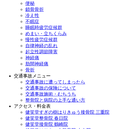
便秘
鎖骨骨折
冷え性
不眠症
睡眠時疲労症候群
めまい・立ちくらみ
慢性疲労症候群
自律神経の乱れ
起立性調節障害
神経痛
肋間神経痛
骨折
交通事故メニュー
交通事故に遭ってしまったら
交通事故の保険について
交通事故施術・むちうち
整骨院と病院の上手な通い方
アクセス・料金表
健笑堂すぎの樹はりきゅう接骨院 三重院
健笑堂整骨院 春日院
健笑堂接骨院 鶴崎院