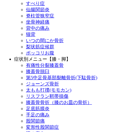
すべり症
仙腸関節炎
脊柱管狭窄症
坐骨神経痛
背中の痛み
猫背
いつの間にか骨折
梨状筋症候群
ポッコリお腹
症状別メニュー【膝・脚】
有痛性分裂膝蓋骨
膝蓋骨脱臼
第5中足骨基部裂離骨折(下駄骨折)
ジョーンズ骨折
太もも打撲(モモカン)
リスフラン靭帯損傷
膝蓋骨骨折（膝のお皿の骨折）
足底筋膜炎
手足の痛み
股関節痛
変形性股関節症