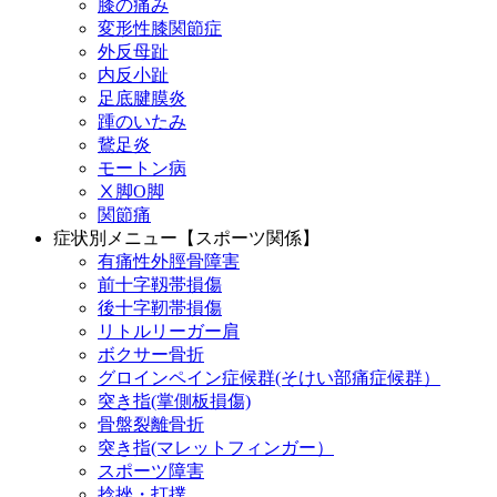
膝の痛み
変形性膝関節症
外反母趾
内反小趾
足底腱膜炎
踵のいたみ
鵞足炎
モートン病
Ⅹ脚O脚
関節痛
症状別メニュー【スポーツ関係】
有痛性外脛骨障害
前十字靱帯損傷
後十字靭帯損傷
リトルリーガー肩
ボクサー骨折
グロインペイン症候群(そけい部痛症候群）
突き指(掌側板損傷)
骨盤裂離骨折
突き指(マレットフィンガー）
スポーツ障害
捻挫・打撲