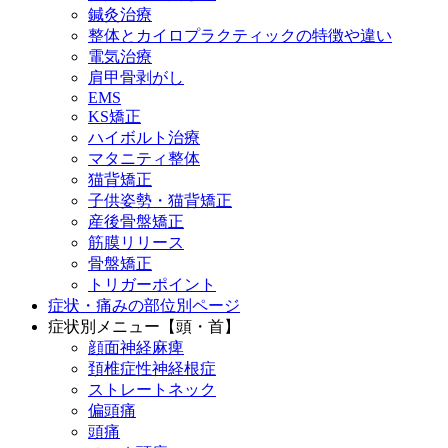
鍼灸治療
整体とカイロプラクティックの特徴や違い
電気治療
肩甲骨剥がし
EMS
KS矯正
ハイボルト治療
マタニティ整体
猫背矯正
子供姿勢・猫背矯正
産後骨盤矯正
筋膜リリース
骨盤矯正
トリガーポイント
症状・痛みの部位別ページ
症状別メニュー【頭・首】
顔面神経麻痺
頚椎症性神経根症
ストレートネック
偏頭痛
頭痛