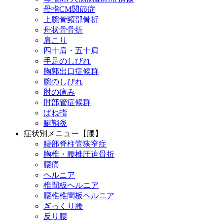
母指CM関節症
上腕骨頸部骨折
舟状骨骨折
肩こり
四十肩・五十肩
手足のしびれ
胸郭出口症候群
腕のしびれ
肘の痛み
肘部管症候群
ばね指
腱鞘炎
症状別メニュー【腰】
腰部脊柱管狭窄症
胸椎・腰椎圧迫骨折
腰痛
ヘルニア
椎間板ヘルニア
腰椎椎間板ヘルニア
ぎっくり腰
反り腰