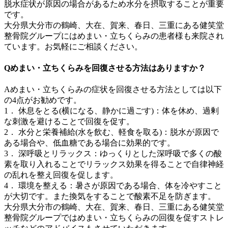
脱水症状が原因の場合があるため水分を摂取することが重要
です。
大分県大分市の鶴崎、大在、賀来、春日、三重にある健笑堂
整骨院グループにはめまい・立ちくらみの患者様も来院され
ています。お気軽にご相談ください。
Qめまい・立ちくらみを回復させる方法はありますか？
Aめまい・立ちくらみの症状を回復させる方法としては以下
の4点がお勧めです。
1． 休息をとる(横になる、静かに過ごす)：体を休め、過剰
な刺激を避けることで回復を促す。
2． 水分と栄養補給(水を飲む、軽食を取る)：脱水が原因で
ある場合や、低血糖である場合に効果的です。
3． 深呼吸とリラックス：ゆっくりとした深呼吸で多くの酸
素を取り入れることでリラックス効果を得ることで自律神経
の乱れを整え回復を促します。
4． 環境を整える：暑さが原因である場合、体を冷やすこと
が大切です。また換気をすることで酸素不足を防ぎます。
大分県大分市の鶴崎、大在、賀来、春日、三重にある健笑堂
整骨院グループではめまい・立ちくらみの回復を促すストレ