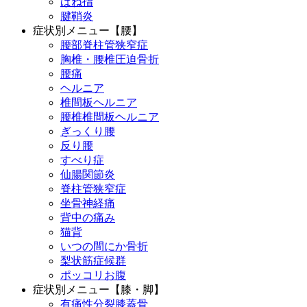
ばね指
腱鞘炎
症状別メニュー【腰】
腰部脊柱管狭窄症
胸椎・腰椎圧迫骨折
腰痛
ヘルニア
椎間板ヘルニア
腰椎椎間板ヘルニア
ぎっくり腰
反り腰
すべり症
仙腸関節炎
脊柱管狭窄症
坐骨神経痛
背中の痛み
猫背
いつの間にか骨折
梨状筋症候群
ポッコリお腹
症状別メニュー【膝・脚】
有痛性分裂膝蓋骨