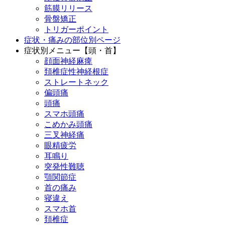
筋膜リリース
骨盤矯正
トリガーポイント
症状・痛みの部位別ページ
症状別メニュー【頭・首】
顔面神経麻痺
頚椎症性神経根症
ストレートネック
偏頭痛
頭痛
スマホ頭痛
こめかみ頭痛
三叉神経痛
眼精疲労
耳鳴り
突発性難聴
顎関節症
首の痛み
寝違え
スマホ首
頚椎症