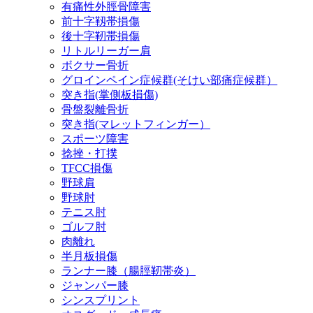
有痛性外脛骨障害
前十字靱帯損傷
後十字靭帯損傷
リトルリーガー肩
ボクサー骨折
グロインペイン症候群(そけい部痛症候群）
突き指(掌側板損傷)
骨盤裂離骨折
突き指(マレットフィンガー）
スポーツ障害
捻挫・打撲
TFCC損傷
野球肩
野球肘
テニス肘
ゴルフ肘
肉離れ
半月板損傷
ランナー膝（腸脛靭帯炎）
ジャンパー膝
シンスプリント