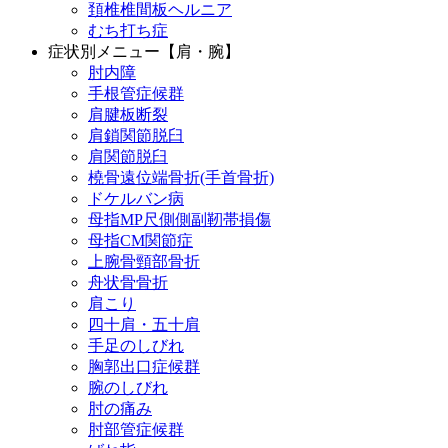
頚椎椎間板ヘルニア
むち打ち症
症状別メニュー【肩・腕】
肘内障
手根管症候群
肩腱板断裂
肩鎖関節脱臼
肩関節脱臼
橈骨遠位端骨折(手首骨折)
ドケルバン病
母指MP尺側側副靭帯損傷
母指CM関節症
上腕骨頸部骨折
舟状骨骨折
肩こり
四十肩・五十肩
手足のしびれ
胸郭出口症候群
腕のしびれ
肘の痛み
肘部管症候群