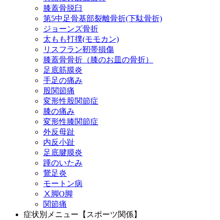
膝蓋骨脱臼
第5中足骨基部裂離骨折(下駄骨折)
ジョーンズ骨折
太もも打撲(モモカン)
リスフラン靭帯損傷
膝蓋骨骨折（膝のお皿の骨折）
足底筋膜炎
手足の痛み
股関節痛
変形性股関節症
膝の痛み
変形性膝関節症
外反母趾
内反小趾
足底腱膜炎
踵のいたみ
鵞足炎
モートン病
Ⅹ脚O脚
関節痛
症状別メニュー【スポーツ関係】