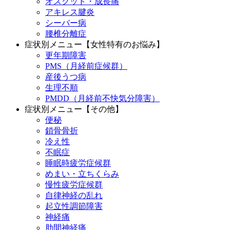
オスグッド・成長痛
アキレス腱炎
シーバー病
腰椎分離症
症状別メニュー【女性特有のお悩み】
更年期障害
PMS（月経前症候群）
産後うつ病
生理不順
PMDD（月経前不快気分障害）
症状別メニュー【その他】
便秘
鎖骨骨折
冷え性
不眠症
睡眠時疲労症候群
めまい・立ちくらみ
慢性疲労症候群
自律神経の乱れ
起立性調節障害
神経痛
肋間神経痛