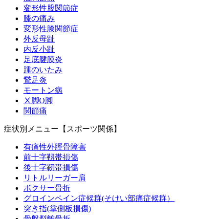
変形性股関節症
膝の痛み
変形性膝関節症
外反母趾
内反小趾
足底腱膜炎
踵のいたみ
鵞足炎
モートン病
Ⅹ脚O脚
関節痛
症状別メニュー【スポーツ関係】
有痛性外脛骨障害
前十字靱帯損傷
後十字靭帯損傷
リトルリーガー肩
ボクサー骨折
グロインペイン症候群(そけい部痛症候群）
突き指(掌側板損傷)
骨盤裂離骨折