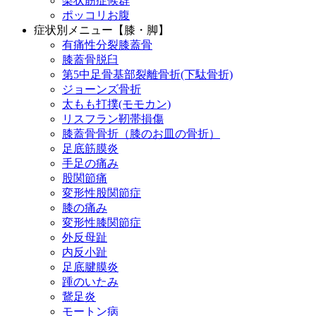
梨状筋症候群
ポッコリお腹
症状別メニュー【膝・脚】
有痛性分裂膝蓋骨
膝蓋骨脱臼
第5中足骨基部裂離骨折(下駄骨折)
ジョーンズ骨折
太もも打撲(モモカン)
リスフラン靭帯損傷
膝蓋骨骨折（膝のお皿の骨折）
足底筋膜炎
手足の痛み
股関節痛
変形性股関節症
膝の痛み
変形性膝関節症
外反母趾
内反小趾
足底腱膜炎
踵のいたみ
鵞足炎
モートン病