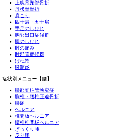
上腕骨頸部骨折
舟状骨骨折
肩こり
四十肩・五十肩
手足のしびれ
胸郭出口症候群
腕のしびれ
肘の痛み
肘部管症候群
ばね指
腱鞘炎
症状別メニュー【腰】
腰部脊柱管狭窄症
胸椎・腰椎圧迫骨折
腰痛
ヘルニア
椎間板ヘルニア
腰椎椎間板ヘルニア
ぎっくり腰
反り腰