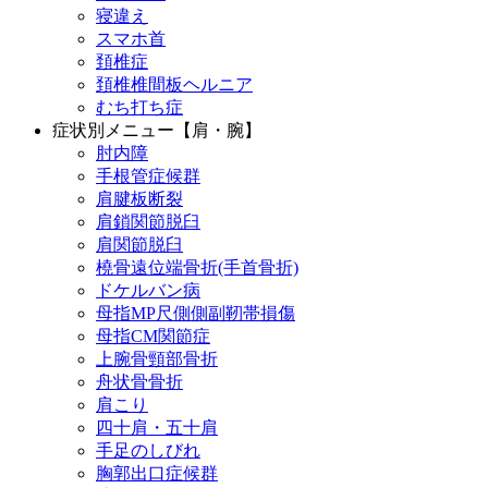
寝違え
スマホ首
頚椎症
頚椎椎間板ヘルニア
むち打ち症
症状別メニュー【肩・腕】
肘内障
手根管症候群
肩腱板断裂
肩鎖関節脱臼
肩関節脱臼
橈骨遠位端骨折(手首骨折)
ドケルバン病
母指MP尺側側副靭帯損傷
母指CM関節症
上腕骨頸部骨折
舟状骨骨折
肩こり
四十肩・五十肩
手足のしびれ
胸郭出口症候群