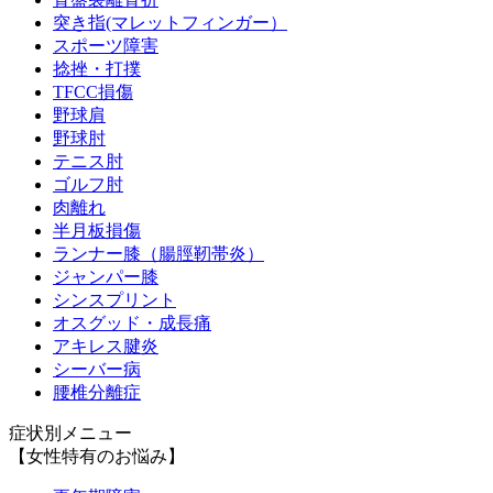
突き指(マレットフィンガー）
スポーツ障害
捻挫・打撲
TFCC損傷
野球肩
野球肘
テニス肘
ゴルフ肘
肉離れ
半月板損傷
ランナー膝（腸脛靭帯炎）
ジャンパー膝
シンスプリント
オスグッド・成長痛
アキレス腱炎
シーバー病
腰椎分離症
症状別メニュー
【女性特有のお悩み】