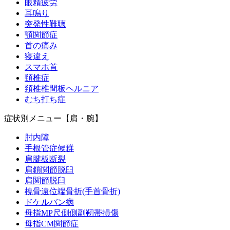
眼精疲労
耳鳴り
突発性難聴
顎関節症
首の痛み
寝違え
スマホ首
頚椎症
頚椎椎間板ヘルニア
むち打ち症
症状別メニュー【肩・腕】
肘内障
手根管症候群
肩腱板断裂
肩鎖関節脱臼
肩関節脱臼
橈骨遠位端骨折(手首骨折)
ドケルバン病
母指MP尺側側副靭帯損傷
母指CM関節症