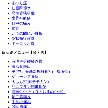
すべり症
仙腸関節炎
脊柱管狭窄症
坐骨神経痛
背中の痛み
猫背
いつの間にか骨折
梨状筋症候群
ポッコリお腹
症状別メニュー【膝・脚】
有痛性分裂膝蓋骨
膝蓋骨脱臼
第5中足骨基部裂離骨折(下駄骨折)
ジョーンズ骨折
太もも打撲(モモカン)
リスフラン靭帯損傷
膝蓋骨骨折（膝のお皿の骨折）
足底筋膜炎
手足の痛み
股関節痛