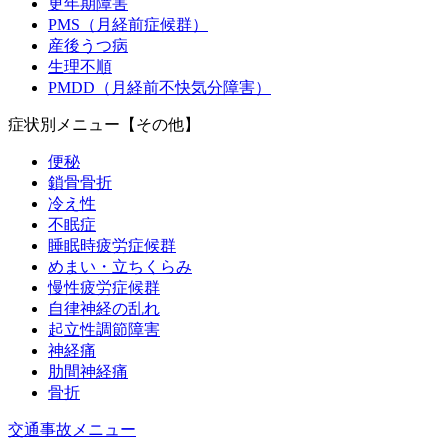
更年期障害
PMS（月経前症候群）
産後うつ病
生理不順
PMDD（月経前不快気分障害）
症状別メニュー【その他】
便秘
鎖骨骨折
冷え性
不眠症
睡眠時疲労症候群
めまい・立ちくらみ
慢性疲労症候群
自律神経の乱れ
起立性調節障害
神経痛
肋間神経痛
骨折
交通事故メニュー