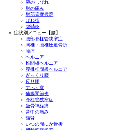
腕のしびれ
肘の痛み
肘部管症候群
ばね指
腱鞘炎
症状別メニュー【腰】
腰部脊柱管狭窄症
胸椎・腰椎圧迫骨折
腰痛
ヘルニア
椎間板ヘルニア
腰椎椎間板ヘルニア
ぎっくり腰
反り腰
すべり症
仙腸関節炎
脊柱管狭窄症
坐骨神経痛
背中の痛み
猫背
いつの間にか骨折