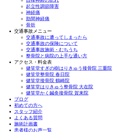
自律神経の乱れ
起立性調節障害
神経痛
肋間神経痛
骨折
交通事故メニュー
交通事故に遭ってしまったら
交通事故の保険について
交通事故施術・むちうち
整骨院と病院の上手な通い方
アクセス・料金表
健笑堂すぎの樹はりきゅう接骨院 三重院
健笑堂整骨院 春日院
健笑堂接骨院 鶴崎院
健笑堂はりきゅう整骨院 大在院
健笑堂かく鍼灸接骨院 賀来院
ブログ
初めての方へ
スタッフ紹介
よくある質問
施術計画書
患者様のお声一覧