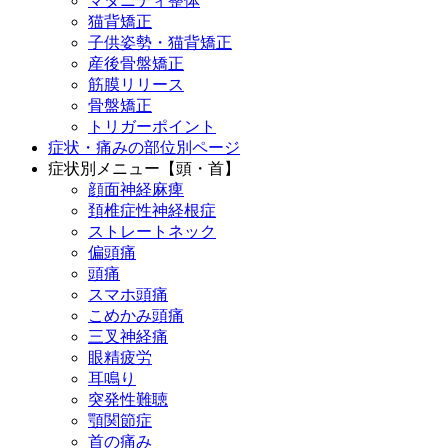
マタニティ整体
猫背矯正
子供姿勢・猫背矯正
産後骨盤矯正
筋膜リリース
骨盤矯正
トリガーポイント
症状・痛みの部位別ページ
症状別メニュー【頭・首】
顔面神経麻痺
頚椎症性神経根症
ストレートネック
偏頭痛
頭痛
スマホ頭痛
こめかみ頭痛
三叉神経痛
眼精疲労
耳鳴り
突発性難聴
顎関節症
首の痛み