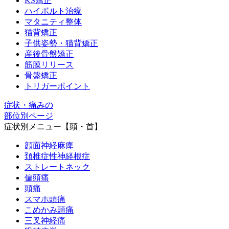
KS矯正
ハイボルト治療
マタニティ整体
猫背矯正
子供姿勢・猫背矯正
産後骨盤矯正
筋膜リリース
骨盤矯正
トリガーポイント
症状・痛みの
部位別ページ
症状別メニュー【頭・首】
顔面神経麻痺
頚椎症性神経根症
ストレートネック
偏頭痛
頭痛
スマホ頭痛
こめかみ頭痛
三叉神経痛