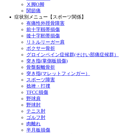
Ⅹ脚O脚
関節痛
症状別メニュー【スポーツ関係】
有痛性外脛骨障害
前十字靱帯損傷
後十字靭帯損傷
リトルリーガー肩
ボクサー骨折
グロインペイン症候群(そけい部痛症候群）
突き指(掌側板損傷)
骨盤裂離骨折
突き指(マレットフィンガー）
スポーツ障害
捻挫・打撲
TFCC損傷
野球肩
野球肘
テニス肘
ゴルフ肘
肉離れ
半月板損傷