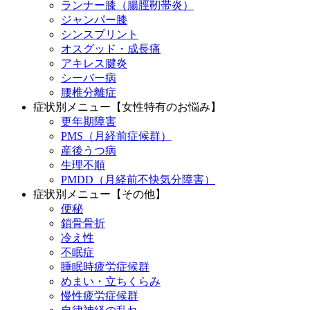
ランナー膝（腸脛靭帯炎）
ジャンパー膝
シンスプリント
オスグッド・成長痛
アキレス腱炎
シーバー病
腰椎分離症
症状別メニュー【女性特有のお悩み】
更年期障害
PMS（月経前症候群）
産後うつ病
生理不順
PMDD（月経前不快気分障害）
症状別メニュー【その他】
便秘
鎖骨骨折
冷え性
不眠症
睡眠時疲労症候群
めまい・立ちくらみ
慢性疲労症候群